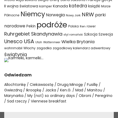
Bawaria
Dolna Saksonia
Arizona
katedra
II wojna światowa
Kanada
książki
kamper
Morze
Niemcy
NRW
parki
Norwegia
Północne
Nowy Jork
podróże
narodowe
Pekin
Polska
rower
Ren
Ruhrgebiet
Skandynawia
Szkocja
Szwecja
styl romański
USA
Unesco
Wielka Brytania
Utah
Wattenmeer
wohnmobil
Włochy
zagadka
zagadkowy kalendarz adwentowy
świątynia
Odwiedzam
Allochtonkę
Ciekawaostę
Drugą Minogę
Fusillę
Gwiezdną
Ikroopkę
Jacka
Ken.G.
Mad
Manitou
Marynarka
My (not) so ordinary days
Obroni
Peregrino
Sad rzeczy
Viennese breakfast