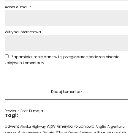
Adres e-mail
*
Witryna internetowa
Zapamiętaj moje dane w tej przeglądarce podczas pisania
kolejnych komentarzy.
Previous Post
13 maja
Tagi:
Alpy
adwent
Ameryka Południowa
Alaska Highway
Anglia
Argentyna
Azja
Francja
gotyk
Chiny
Belgia