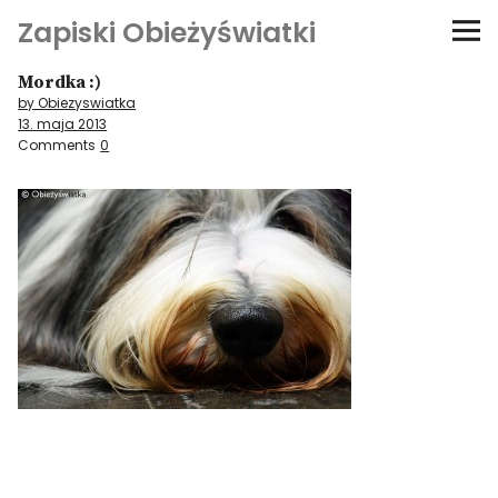
Zapiski Obieżyświatki
Mordka :)
Podróże
by Obiezyswiatka
13. maja 2013
Kultura i sztuka
Comments
0
Kątem oka
O-fiszki
Niezwyczajne ściany
Dom na kółkach