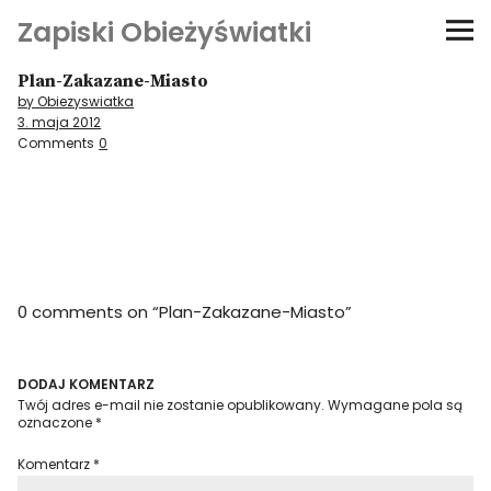
Zapiski Obieżyświatki
Plan-Zakazane-Miasto
Podróże
by Obiezyswiatka
3. maja 2012
Kultura i sztuka
Comments
0
Kątem oka
O-fiszki
0 comments on “
Plan-Zakazane-Miasto
”
Niezwyczajne ściany
Dom na kółkach
DODAJ KOMENTARZ
Twój adres e-mail nie zostanie opublikowany.
Wymagane pola są
oznaczone
*
Komentarz
*