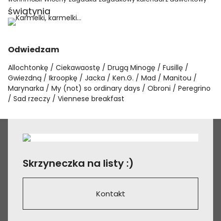
świątynia
Odwiedzam
Allochtonkę
Ciekawaostę
Drugą Minogę
Fusillę
Gwiezdną
Ikroopkę
Jacka
Ken.G.
Mad
Manitou
Marynarka
My (not) so ordinary days
Obroni
Peregrino
Sad rzeczy
Viennese breakfast
Skrzyneczka na listy :)
Kontakt