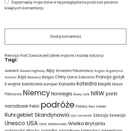
Zapamiętaj moje dane w tej przeglądarce podczas pisania
kolejnych komentarzy.
Previous Post
Zawsze jest jakieś wyjście z każdej sytuacji
Tagi:
Alpy
adwent
Ameryka Południowa
Alaska Highway
Anglia
Argentyna
Azja
Francja
gotyk
Chiny
Belgia
Bawaria
Dolna Saksonia
Arizona
katedra
II wojna światowa
Kanada
książki
kamper
Morze
Niemcy
NRW
parki
Norwegia
Północne
Nowy Jork
podróże
narodowe
Pekin
Polska
rower
Ren
Ruhrgebiet
Skandynawia
Szkocja
Szwecja
styl romański
USA
Unesco
Wielka Brytania
Utah
Wattenmeer
wohnmobil
Włochy
zagadka
zagadkowy kalendarz adwentowy