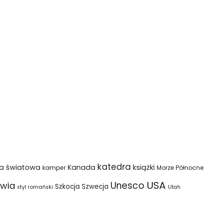
katedra
na światowa
Kanada
książki
kamper
Morze Północne
USA
Unesco
wia
Szkocja
Szwecja
styl romański
Utah