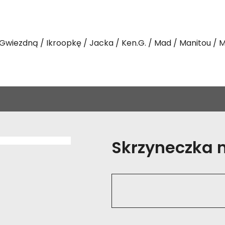
Gwiezdną
Ikroopkę
Jacka
Ken.G.
Mad
Manitou
M
Skrzyneczka na