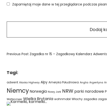
Zapamiętaj moje dane w tej przeglądarce podczas pisan
Previous Post
Zagadka nr 15 – Zagadkowy Kalendarz Adwent
Tagi:
Alpy
adwent
Ameryka Południowa
Alaska Highway
Anglia
Argentyna
Ar
Niemcy
NRW
parki narodowe
Norwegia
P
Nowy Jork
Wielka Brytania
wohnmobil
Włochy
zagadka
zaga
Wattenmeer