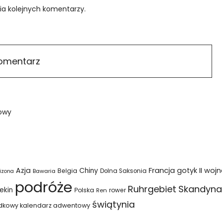
ia kolejnych komentarzy.
owy
Azja
Francja
gotyk
II woj
Chiny
Belgia
Bawaria
Dolna Saksonia
izona
podróże
Ruhrgebiet
Skandyna
ekin
Polska
rower
Ren
świątynia
dkowy kalendarz adwentowy