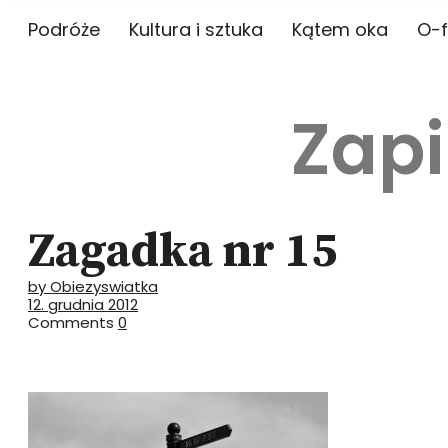
Podróże
Kultura i sztuka
Kątem oka
O-f
Zapi
Zagadka nr 15
by Obiezyswiatka
12. grudnia 2012
Comments
0