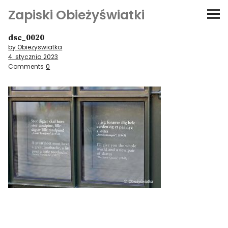
Zapiski Obieżyświatki
dsc_0020
Podróże
by Obiezyswiatka
4. stycznia 2023
Kultura i sztuka
Comments
0
Kątem oka
O-fiszki
Niezwyczajne ściany
Dom na kółkach