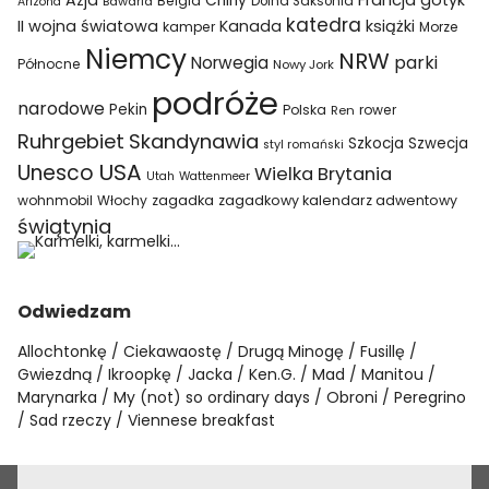
Azja
Francja
gotyk
Chiny
Belgia
Bawaria
Dolna Saksonia
Arizona
katedra
II wojna światowa
Kanada
książki
kamper
Morze
Niemcy
NRW
parki
Norwegia
Północne
Nowy Jork
podróże
narodowe
Pekin
Polska
rower
Ren
Ruhrgebiet
Skandynawia
Szkocja
Szwecja
styl romański
USA
Unesco
Wielka Brytania
Utah
Wattenmeer
wohnmobil
Włochy
zagadka
zagadkowy kalendarz adwentowy
świątynia
Odwiedzam
Allochtonkę
Ciekawaostę
Drugą Minogę
Fusillę
Gwiezdną
Ikroopkę
Jacka
Ken.G.
Mad
Manitou
Marynarka
My (not) so ordinary days
Obroni
Peregrino
Sad rzeczy
Viennese breakfast