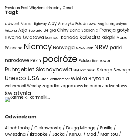
Previous Post
Więzienie Hrabiny Cosel
Tagi:
Alpy
adwent
Ameryka Południowa
Alaska Highway
Anglia
Argentyna
Azja
Francja
gotyk
Chiny
Belgia
Bawaria
Dolna Saksonia
Arizona
katedra
II wojna światowa
Kanada
książki
kamper
Morze
Niemcy
NRW
parki
Norwegia
Północne
Nowy Jork
podróże
narodowe
Pekin
Polska
rower
Ren
Ruhrgebiet
Skandynawia
Szkocja
Szwecja
styl romański
USA
Unesco
Wielka Brytania
Utah
Wattenmeer
wohnmobil
Włochy
zagadka
zagadkowy kalendarz adwentowy
świątynia
Odwiedzam
Allochtonkę
Ciekawaostę
Drugą Minogę
Fusillę
Gwiezdną
Ikroopkę
Jacka
Ken.G.
Mad
Manitou