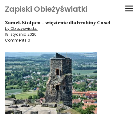
Zapiski Obieżyświatki
Zamek Stolpen – więzienie dla hrabiny Cosel
Podróże
by Obiezyswiatka
19. stycznia 2020
Kultura i sztuka
Comments
0
Kątem oka
O-fiszki
Niezwyczajne ściany
Dom na kółkach