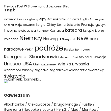
Previous Post
W Słowenii, nad Jeziorem Bled
Tagi:
Alpy
adwent
Ameryka Południowa
Alaska Highway
Anglia
Argentyna
Azja
Francja
gotyk
Chiny
Belgia
Bawaria
Dolna Saksonia
Arizona
katedra
II wojna światowa
Kanada
książki
kamper
Morze
Niemcy
NRW
parki
Norwegia
Północne
Nowy Jork
podróże
narodowe
Pekin
Polska
rower
Ren
Ruhrgebiet
Skandynawia
Szkocja
Szwecja
styl romański
USA
Unesco
Wielka Brytania
Utah
Wattenmeer
wohnmobil
Włochy
zagadka
zagadkowy kalendarz adwentowy
świątynia
Odwiedzam
Allochtonkę
Ciekawaostę
Drugą Minogę
Fusillę
Gwiezdną
Ikroopkę
Jacka
Ken.G.
Mad
Manitou