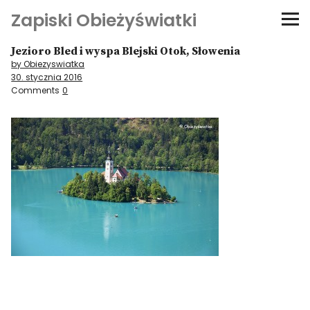
Zapiski Obieżyświatki
Jezioro Bled i wyspa Blejski Otok, Słowenia
Podróże
by Obiezyswiatka
30. stycznia 2016
Kultura i sztuka
Comments
0
Kątem oka
O-fiszki
Niezwyczajne ściany
Dom na kółkach