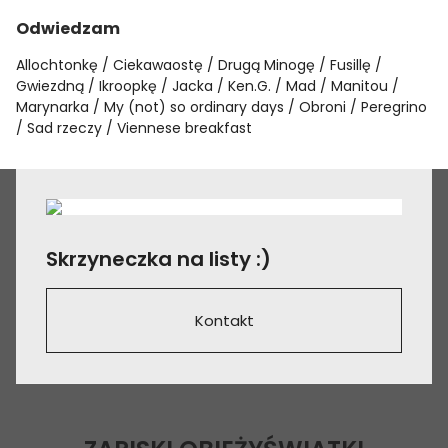
Odwiedzam
Allochtonkę
Ciekawaostę
Drugą Minogę
Fusillę
Gwiezdną
Ikroopkę
Jacka
Ken.G.
Mad
Manitou
Marynarka
My (not) so ordinary days
Obroni
Peregrino
Sad rzeczy
Viennese breakfast
Skrzyneczka na listy :)
Kontakt