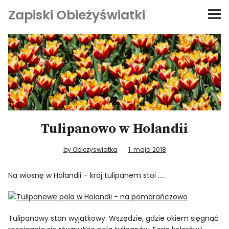
Zapiski Obieżyświatki
Podróże
Kultura i sztuka
Kątem oka
O-fiszki
Tulipanowo w Holandii
by Obiezyswiatka
1. maja 2018
Niezwyczajne ściany
Na wiosnę w Holandii – kraj tulipanem stoi ….
Dom na kółkach
Tulipanowy stan wyjątkowy. Wszędzie, gdzie okiem sięgnąć