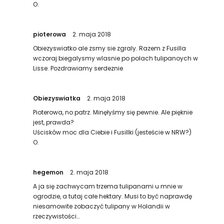
O.
pioterowa
2. maja 2018
Obiezyswiatko ale zsmy sie zgraly. Razem z Fusilla
wczoraj biegalysmy wlasnie po polach tulipanoych w
Lisse. Pozdrawiamy serdeznie
Obiezyswiatka
2. maja 2018
Pioterowa, no patrz. Minęłyśmy się pewnie. Ale pięknie
jest, prawda?
Uścisków moc dla Ciebie i Fusillki (jesteście w NRW?)
O.
hegemon
2. maja 2018
A ja się zachwycam trzema tulipanami u mnie w
ogrodzie, a tutaj całe hektary. Musi to być naprawdę
niesamowite zobaczyć tulipany w Holandii w
rzeczywistości…