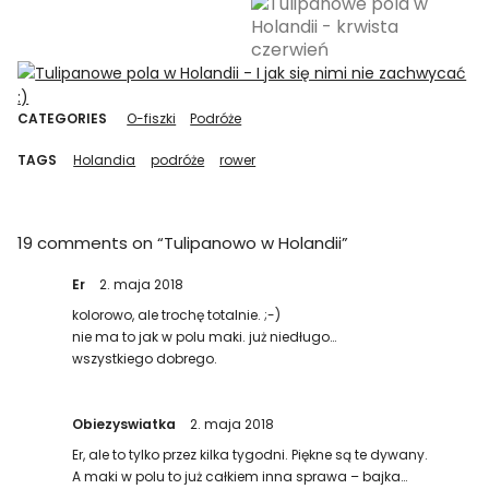
CATEGORIES
O-fiszki
Podróże
TAGS
Holandia
podróże
rower
19 comments on “
Tulipanowo w Holandii
”
Er
2. maja 2018
kolorowo, ale trochę totalnie. ;-)
nie ma to jak w polu maki. już niedługo…
wszystkiego dobrego.
Obiezyswiatka
2. maja 2018
Er, ale to tylko przez kilka tygodni. Piękne są te dywany.
A maki w polu to już całkiem inna sprawa – bajka…