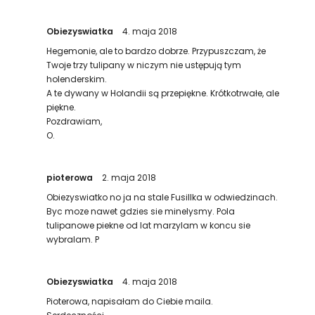
Obiezyswiatka
4. maja 2018
Hegemonie, ale to bardzo dobrze. Przypuszczam, że
Twoje trzy tulipany w niczym nie ustępują tym
holenderskim.
A te dywany w Holandii są przepiękne. Krótkotrwałe, ale
piękne.
Pozdrawiam,
O.
pioterowa
2. maja 2018
Obiezyswiatko no ja na stale Fusillka w odwiedzinach.
Byc moze nawet gdzies sie minelysmy. Pola
tulipanowe piekne od lat marzylam w koncu sie
wybralam. P
Obiezyswiatka
4. maja 2018
Pioterowa, napisałam do Ciebie maila.