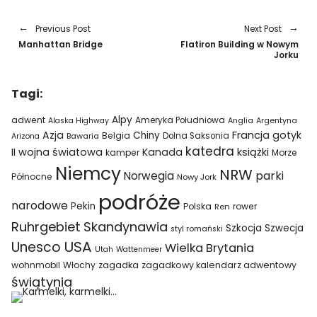
Previous Post
Next Post
Manhattan Bridge
Flatiron Building w Nowym
Jorku
Tagi:
Alpy
adwent
Ameryka Południowa
Alaska Highway
Anglia
Argentyna
Azja
Francja
gotyk
Chiny
Belgia
Bawaria
Dolna Saksonia
Arizona
katedra
II wojna światowa
Kanada
książki
kamper
Morze
Niemcy
NRW
parki
Norwegia
Północne
Nowy Jork
podróże
narodowe
Pekin
Polska
rower
Ren
Ruhrgebiet
Skandynawia
Szkocja
Szwecja
styl romański
USA
Unesco
Wielka Brytania
Utah
Wattenmeer
wohnmobil
Włochy
zagadka
zagadkowy kalendarz adwentowy
świątynia