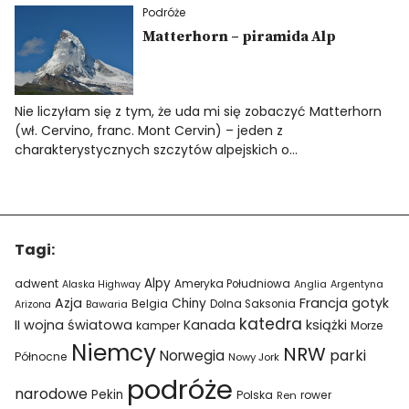
Podróże
Matterhorn – piramida Alp
Nie liczyłam się z tym, że uda mi się zobaczyć Matterhorn
(wł. Cervino, franc. Mont Cervin) – jeden z
charakterystycznych szczytów alpejskich o…
Tagi:
Alpy
adwent
Ameryka Południowa
Alaska Highway
Anglia
Argentyna
Azja
Francja
gotyk
Chiny
Belgia
Bawaria
Dolna Saksonia
Arizona
katedra
II wojna światowa
Kanada
książki
kamper
Morze
Niemcy
NRW
parki
Norwegia
Północne
Nowy Jork
podróże
narodowe
Pekin
Polska
rower
Ren