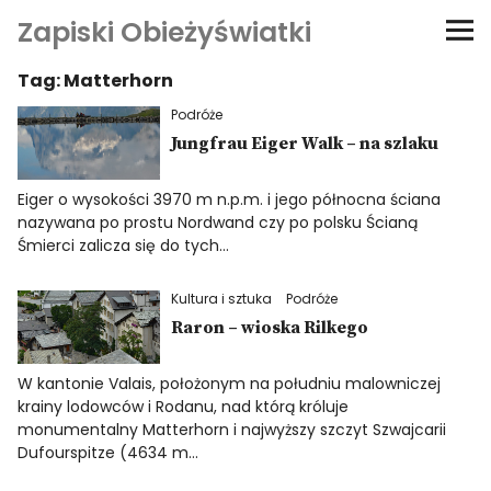
Zapiski Obieżyświatki
Tag:
Matterhorn
Podróże
Podróże
Kultura i sztuka
Jungfrau Eiger Walk – na szlaku
Eiger o wysokości 3970 m n.p.m. i jego północna ściana
Kątem oka
nazywana po prostu Nordwand czy po polsku Ścianą
Śmierci zalicza się do tych…
O-fiszki
Kultura i sztuka
Podróże
Niezwyczajne ściany
Raron – wioska Rilkego
W kantonie Valais, położonym na południu malowniczej
Dom na kółkach
krainy lodowców i Rodanu, nad którą króluje
monumentalny Matterhorn i najwyższy szczyt Szwajcarii
Dufourspitze (4634 m…