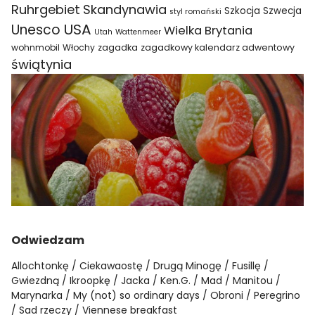
Ruhrgebiet
Skandynawia
Szkocja
Szwecja
styl romański
USA
Unesco
Wielka Brytania
Utah
Wattenmeer
wohnmobil
Włochy
zagadka
zagadkowy kalendarz adwentowy
świątynia
Odwiedzam
Allochtonkę
Ciekawaostę
Drugą Minogę
Fusillę
Gwiezdną
Ikroopkę
Jacka
Ken.G.
Mad
Manitou
Marynarka
My (not) so ordinary days
Obroni
Peregrino
Sad rzeczy
Viennese breakfast