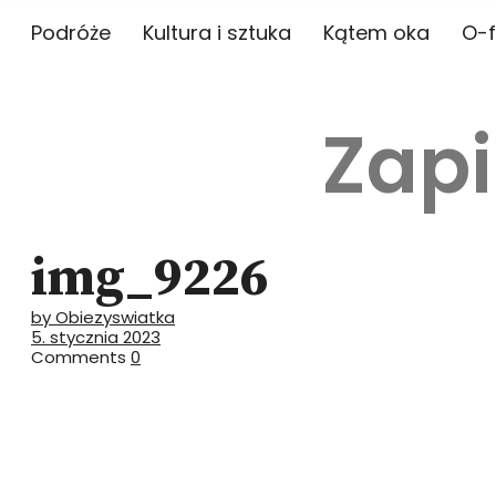
Podróże
Kultura i sztuka
Kątem oka
O-f
Zapi
img_9226
by Obiezyswiatka
5. stycznia 2023
Comments
0