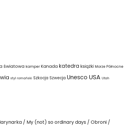
katedra
na światowa
Kanada
książki
kamper
Morze Północne
USA
Unesco
wia
Szkocja
Szwecja
styl romański
Utah
arynarka
My (not) so ordinary days
Obroni