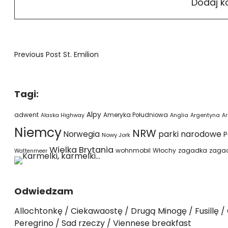
Previous Post
St. Emilion
Tagi:
Alpy
adwent
Ameryka Południowa
Alaska Highway
Anglia
Argentyna
Ar
Niemcy
NRW
parki narodowe
Norwegia
P
Nowy Jork
Wielka Brytania
wohnmobil
Włochy
zagadka
zaga
Wattenmeer
Odwiedzam
Allochtonkę
Ciekawaostę
Drugą Minogę
Fusillę
Peregrino
Sad rzeczy
Viennese breakfast