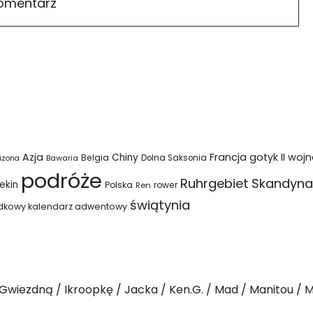
Azja
Francja
gotyk
II woj
Chiny
Belgia
Bawaria
Dolna Saksonia
izona
podróże
Ruhrgebiet
Skandyna
ekin
Polska
rower
Ren
świątynia
dkowy kalendarz adwentowy
Gwiezdną
Ikroopkę
Jacka
Ken.G.
Mad
Manitou
M