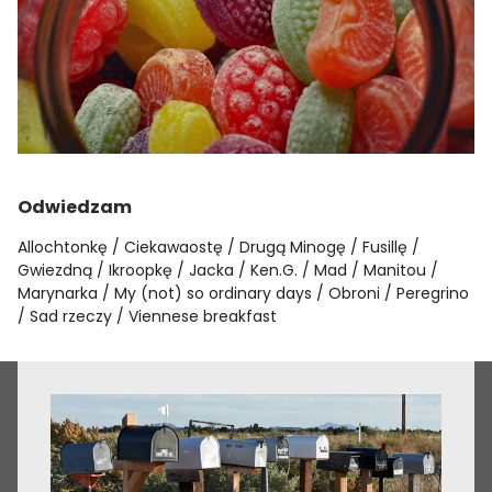
Odwiedzam
Allochtonkę
Ciekawaostę
Drugą Minogę
Fusillę
Gwiezdną
Ikroopkę
Jacka
Ken.G.
Mad
Manitou
Marynarka
My (not) so ordinary days
Obroni
Peregrino
Sad rzeczy
Viennese breakfast