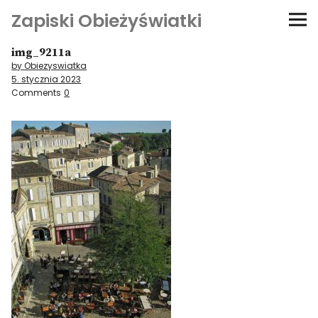
Zapiski Obieżyświatki
img_9211a
Podróże
by Obiezyswiatka
5. stycznia 2023
Kultura i sztuka
Comments
0
Kątem oka
O-fiszki
Niezwyczajne ściany
Dom na kółkach