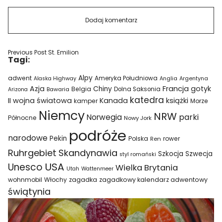
Previous Post
St. Emilion
Tagi:
Alpy
adwent
Ameryka Południowa
Alaska Highway
Anglia
Argentyna
Azja
Francja
gotyk
Chiny
Belgia
Bawaria
Dolna Saksonia
Arizona
katedra
II wojna światowa
Kanada
książki
kamper
Morze
Niemcy
NRW
parki
Norwegia
Północne
Nowy Jork
podróże
narodowe
Pekin
Polska
rower
Ren
Ruhrgebiet
Skandynawia
Szkocja
Szwecja
styl romański
USA
Unesco
Wielka Brytania
Utah
Wattenmeer
wohnmobil
Włochy
zagadka
zagadkowy kalendarz adwentowy
świątynia