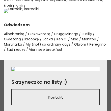
świątynia
Odwiedzam
Allochtonkę
Ciekawaostę
Drugą Minogę
Fusillę
Gwiezdną
Ikroopkę
Jacka
Ken.G.
Mad
Manitou
Marynarka
My (not) so ordinary days
Obroni
Peregrino
Sad rzeczy
Viennese breakfast
Skrzyneczka na listy :)
Kontakt