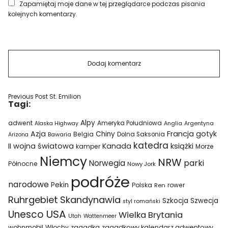
Zapamiętaj moje dane w tej przeglądarce podczas pisania
kolejnych komentarzy.
Previous Post
St. Emilion
Tagi:
Alpy
adwent
Ameryka Południowa
Alaska Highway
Anglia
Argentyna
Azja
Francja
gotyk
Chiny
Belgia
Bawaria
Dolna Saksonia
Arizona
katedra
II wojna światowa
Kanada
książki
kamper
Morze
Niemcy
NRW
parki
Norwegia
Północne
Nowy Jork
podróże
narodowe
Pekin
Polska
rower
Ren
Ruhrgebiet
Skandynawia
Szkocja
Szwecja
styl romański
USA
Unesco
Wielka Brytania
Utah
Wattenmeer
wohnmobil
Włochy
zagadka
zagadkowy kalendarz adwentowy