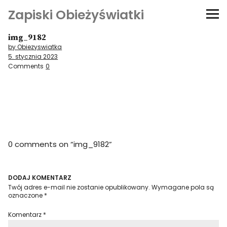
Zapiski Obieżyświatki
img_9182
Podróże
by Obiezyswiatka
5. stycznia 2023
Kultura i sztuka
Comments
0
Kątem oka
O-fiszki
0 comments on “
img_9182
”
Niezwyczajne ściany
Dom na kółkach
DODAJ KOMENTARZ
Twój adres e-mail nie zostanie opublikowany.
Wymagane pola są
oznaczone
*
Komentarz
*