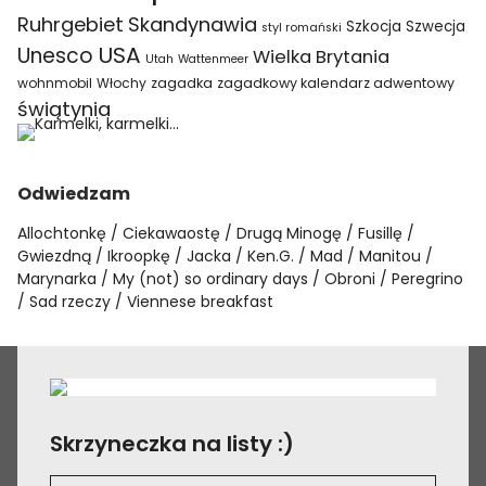
Ruhrgebiet
Skandynawia
Szkocja
Szwecja
styl romański
USA
Unesco
Wielka Brytania
Utah
Wattenmeer
wohnmobil
Włochy
zagadka
zagadkowy kalendarz adwentowy
świątynia
Odwiedzam
Allochtonkę
Ciekawaostę
Drugą Minogę
Fusillę
Gwiezdną
Ikroopkę
Jacka
Ken.G.
Mad
Manitou
Marynarka
My (not) so ordinary days
Obroni
Peregrino
Sad rzeczy
Viennese breakfast
Skrzyneczka na listy :)