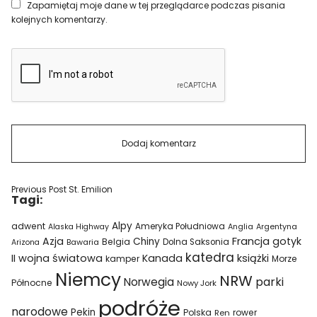
Zapamiętaj moje dane w tej przeglądarce podczas pisania
kolejnych komentarzy.
Previous Post
St. Emilion
Tagi:
Alpy
adwent
Ameryka Południowa
Alaska Highway
Anglia
Argentyna
Azja
Francja
gotyk
Chiny
Belgia
Bawaria
Dolna Saksonia
Arizona
katedra
II wojna światowa
Kanada
książki
kamper
Morze
Niemcy
NRW
parki
Norwegia
Północne
Nowy Jork
podróże
narodowe
Pekin
Polska
rower
Ren