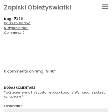
Zapiski Obieżyświatki
img_9146
Podróże
by Obiezyswiatka
5. stycznia 2023
Kultura i sztuka
Comments
0
Kątem oka
O-fiszki
0 comments on “
img_9146
”
Niezwyczajne ściany
Dom na kółkach
DODAJ KOMENTARZ
Twój adres e-mail nie zostanie opublikowany.
Wymagane pola są
oznaczone
*
Komentarz
*