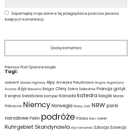
Zapamiętaj moje dane w tej przeglądarce podczas pisania
kolejnych komentarzy.
Previous Post
Spalone książki
Tagi:
Alpy
adwent
Ameryka Południowa
Alaska Highway
Anglia
Argentyna
Azja
Francja
gotyk
Chiny
Belgia
Bawaria
Dolna Saksonia
Arizona
katedra
II wojna światowa
Kanada
książki
kamper
Morze
Niemcy
NRW
parki
Norwegia
Północne
Nowy Jork
podróże
narodowe
Pekin
Polska
rower
Ren
Ruhrgebiet
Skandynawia
Szkocja
Szwecja
styl romański