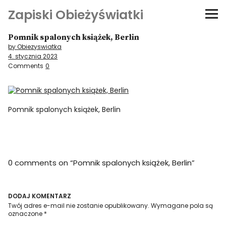
Zapiski Obieżyświatki
Pomnik spalonych książek, Berlin
Podróże
by Obiezyswiatka
4. stycznia 2023
Kultura i sztuka
Comments
0
Kątem oka
Pomnik spalonych książek, Berlin
O-fiszki
Niezwyczajne ściany
0 comments on “
Pomnik spalonych książek, Berlin
”
Dom na kółkach
DODAJ KOMENTARZ
Twój adres e-mail nie zostanie opublikowany.
Wymagane pola są
oznaczone
*