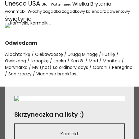
USA
Unesco
Wielka Brytania
Utah
Wattenmeer
wohnmobil
Włochy
zagadka
zagadkowy kalendarz adwentowy
świątynia
Odwiedzam
Allochtonkę
Ciekawaostę
Drugą Minogę
Fusillę
Gwiezdną
Ikroopkę
Jacka
Ken.G.
Mad
Manitou
Marynarka
My (not) so ordinary days
Obroni
Peregrino
Sad rzeczy
Viennese breakfast
Skrzyneczka na listy :)
Kontakt