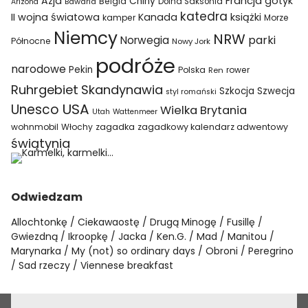
Azja
Francja
gotyk
Chiny
Belgia
Bawaria
Dolna Saksonia
Arizona
katedra
II wojna światowa
Kanada
książki
kamper
Morze
Niemcy
NRW
parki
Norwegia
Północne
Nowy Jork
podróże
narodowe
Pekin
Polska
rower
Ren
Ruhrgebiet
Skandynawia
Szkocja
Szwecja
styl romański
USA
Unesco
Wielka Brytania
Utah
Wattenmeer
wohnmobil
Włochy
zagadka
zagadkowy kalendarz adwentowy
świątynia
Odwiedzam
Allochtonkę
Ciekawaostę
Drugą Minogę
Fusillę
Gwiezdną
Ikroopkę
Jacka
Ken.G.
Mad
Manitou
Marynarka
My (not) so ordinary days
Obroni
Peregrino
Sad rzeczy
Viennese breakfast