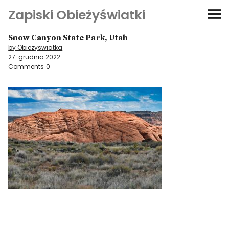
Zapiski Obieżyświatki
Snow Canyon State Park, Utah
Podróże
by Obiezyswiatka
27. grudnia 2022
Kultura i sztuka
Comments
0
Kątem oka
O-fiszki
Niezwyczajne ściany
Dom na kółkach