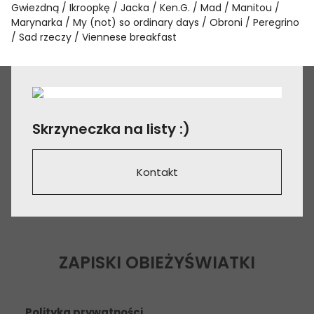
Gwiezdną
Ikroopkę
Jacka
Ken.G.
Mad
Manitou
Marynarka
My (not) so ordinary days
Obroni
Peregrino
Sad rzeczy
Viennese breakfast
Skrzyneczka na listy :)
Kontakt
ZAPISKI OBIEŻYŚWIATKI
Polityka prywatności