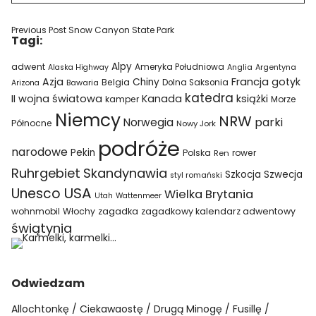
Previous Post
Snow Canyon State Park
Tagi:
Alpy
adwent
Ameryka Południowa
Alaska Highway
Anglia
Argentyna
Azja
Francja
gotyk
Chiny
Belgia
Bawaria
Dolna Saksonia
Arizona
katedra
II wojna światowa
Kanada
książki
kamper
Morze
Niemcy
NRW
parki
Norwegia
Północne
Nowy Jork
podróże
narodowe
Pekin
Polska
rower
Ren
Ruhrgebiet
Skandynawia
Szkocja
Szwecja
styl romański
USA
Unesco
Wielka Brytania
Utah
Wattenmeer
wohnmobil
Włochy
zagadka
zagadkowy kalendarz adwentowy
świątynia
Odwiedzam
Allochtonkę
Ciekawaostę
Drugą Minogę
Fusillę