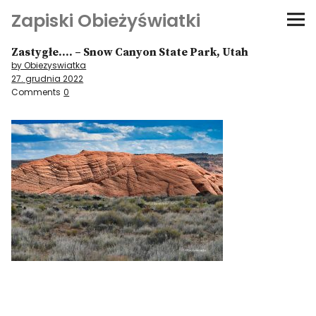
Zapiski Obieżyświatki
Zastygłe…. – Snow Canyon State Park, Utah
Podróże
by Obiezyswiatka
27. grudnia 2022
Kultura i sztuka
Comments
0
Kątem oka
O-fiszki
Niezwyczajne ściany
Dom na kółkach