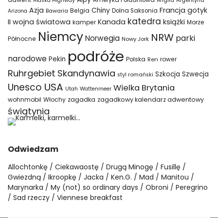
Ameryka Południowa
Alaska Highway
Anglia
Argentyna
Azja
Francja
gotyk
Chiny
Belgia
Bawaria
Dolna Saksonia
Arizona
katedra
II wojna światowa
Kanada
książki
kamper
Morze
Niemcy
NRW
parki
Norwegia
Północne
Nowy Jork
podróże
narodowe
Pekin
Polska
rower
Ren
Ruhrgebiet
Skandynawia
Szkocja
Szwecja
styl romański
USA
Unesco
Wielka Brytania
Utah
Wattenmeer
wohnmobil
Włochy
zagadka
zagadkowy kalendarz adwentowy
świątynia
Odwiedzam
Allochtonkę
Ciekawaostę
Drugą Minogę
Fusillę
Gwiezdną
Ikroopkę
Jacka
Ken.G.
Mad
Manitou
Marynarka
My (not) so ordinary days
Obroni
Peregrino
Sad rzeczy
Viennese breakfast