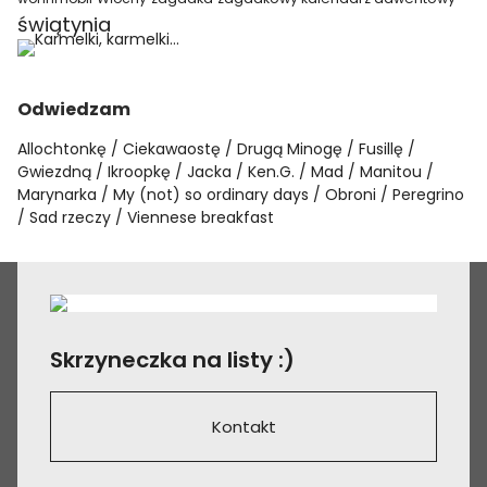
świątynia
Odwiedzam
Allochtonkę
Ciekawaostę
Drugą Minogę
Fusillę
Gwiezdną
Ikroopkę
Jacka
Ken.G.
Mad
Manitou
Marynarka
My (not) so ordinary days
Obroni
Peregrino
Sad rzeczy
Viennese breakfast
Skrzyneczka na listy :)
Kontakt