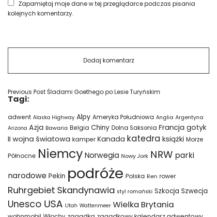
Zapamiętaj moje dane w tej przeglądarce podczas pisania
kolejnych komentarzy.
Previous Post
Śladami Goethego po Lesie Turyńskim
Tagi:
Alpy
adwent
Ameryka Południowa
Alaska Highway
Anglia
Argentyna
Azja
Francja
gotyk
Chiny
Belgia
Bawaria
Dolna Saksonia
Arizona
katedra
II wojna światowa
Kanada
książki
kamper
Morze
Niemcy
NRW
parki
Norwegia
Północne
Nowy Jork
podróże
narodowe
Pekin
Polska
rower
Ren
Ruhrgebiet
Skandynawia
Szkocja
Szwecja
styl romański
USA
Unesco
Wielka Brytania
Utah
Wattenmeer
wohnmobil
Włochy
zagadka
zagadkowy kalendarz adwentowy