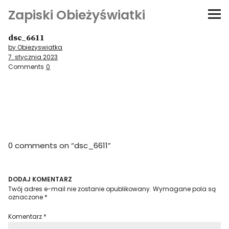
Zapiski Obieżyświatki
dsc_6611
Podróże
by Obiezyswiatka
7. stycznia 2023
Kultura i sztuka
Comments
0
Kątem oka
O-fiszki
0 comments on “
dsc_6611
”
Niezwyczajne ściany
Dom na kółkach
DODAJ KOMENTARZ
Twój adres e-mail nie zostanie opublikowany.
Wymagane pola są
oznaczone
*
Komentarz
*