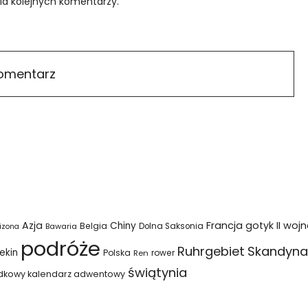
ia kolejnych komentarzy.
Azja
Francja
gotyk
II woj
Chiny
Belgia
Bawaria
Dolna Saksonia
izona
podróże
Ruhrgebiet
Skandyna
ekin
Polska
rower
Ren
świątynia
dkowy kalendarz adwentowy