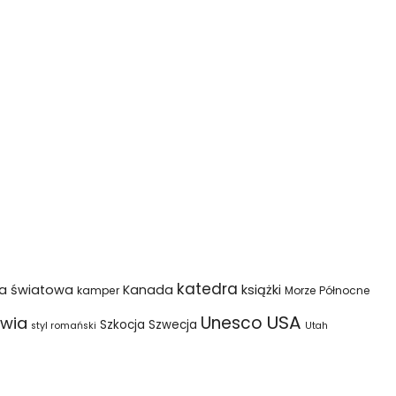
katedra
na światowa
Kanada
książki
kamper
Morze Północne
USA
Unesco
wia
Szkocja
Szwecja
styl romański
Utah