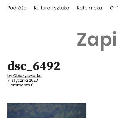
Podróże
Kultura i sztuka
Kątem oka
O-f
Zapi
dsc_6492
by Obiezyswiatka
7. stycznia 2023
Comments
0