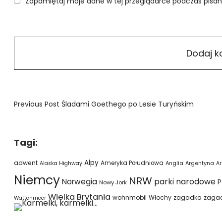
Zapamiętaj moje dane w tej przeglądarce podczas pisan
Previous Post
Śladami Goethego po Lesie Turyńskim
Tagi:
Alpy
adwent
Ameryka Południowa
Alaska Highway
Anglia
Argentyna
Ar
Niemcy
NRW
parki narodowe
Norwegia
P
Nowy Jork
Wielka Brytania
wohnmobil
Włochy
zagadka
zaga
Wattenmeer