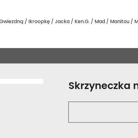
Gwiezdną
Ikroopkę
Jacka
Ken.G.
Mad
Manitou
M
Skrzyneczka na