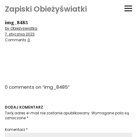
Zapiski Obieżyświatki
img_8485
Podróże
by Obiezyswiatka
7. stycznia 2023
Kultura i sztuka
Comments
0
Kątem oka
O-fiszki
0 comments on “
img_8485
”
Niezwyczajne ściany
Dom na kółkach
DODAJ KOMENTARZ
Twój adres e-mail nie zostanie opublikowany.
Wymagane pola są
oznaczone
*
Komentarz
*