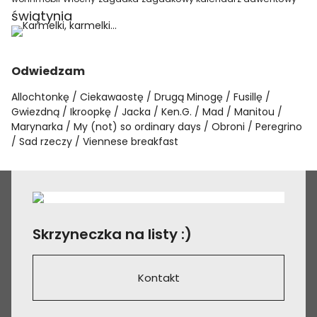
świątynia
Odwiedzam
Allochtonkę
Ciekawaostę
Drugą Minogę
Fusillę
Gwiezdną
Ikroopkę
Jacka
Ken.G.
Mad
Manitou
Marynarka
My (not) so ordinary days
Obroni
Peregrino
Sad rzeczy
Viennese breakfast
Skrzyneczka na listy :)
Kontakt