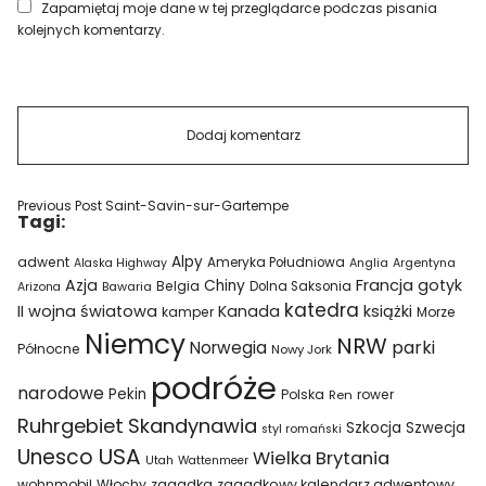
Zapamiętaj moje dane w tej przeglądarce podczas pisania
kolejnych komentarzy.
Previous Post
Saint-Savin-sur-Gartempe
Tagi:
Alpy
adwent
Ameryka Południowa
Alaska Highway
Anglia
Argentyna
Azja
Francja
gotyk
Chiny
Belgia
Bawaria
Dolna Saksonia
Arizona
katedra
II wojna światowa
Kanada
książki
kamper
Morze
Niemcy
NRW
parki
Norwegia
Północne
Nowy Jork
podróże
narodowe
Pekin
Polska
rower
Ren
Ruhrgebiet
Skandynawia
Szkocja
Szwecja
styl romański
USA
Unesco
Wielka Brytania
Utah
Wattenmeer
wohnmobil
Włochy
zagadka
zagadkowy kalendarz adwentowy