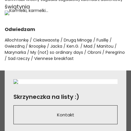
świątynia
Odwiedzam
Allochtonkę
Ciekawaostę
Drugą Minogę
Fusillę
Gwiezdną
Ikroopkę
Jacka
Ken.G.
Mad
Manitou
Marynarka
My (not) so ordinary days
Obroni
Peregrino
Sad rzeczy
Viennese breakfast
Skrzyneczka na listy :)
Kontakt