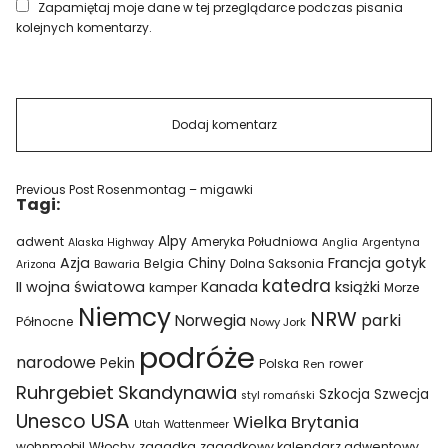
Zapamiętaj moje dane w tej przeglądarce podczas pisania
kolejnych komentarzy.
Previous Post
Rosenmontag – migawki
Tagi:
Alpy
adwent
Ameryka Południowa
Alaska Highway
Anglia
Argentyna
Azja
Francja
gotyk
Chiny
Belgia
Bawaria
Dolna Saksonia
Arizona
katedra
II wojna światowa
Kanada
książki
kamper
Morze
Niemcy
NRW
parki
Norwegia
Północne
Nowy Jork
podróże
narodowe
Pekin
Polska
rower
Ren
Ruhrgebiet
Skandynawia
Szkocja
Szwecja
styl romański
USA
Unesco
Wielka Brytania
Utah
Wattenmeer
wohnmobil
Włochy
zagadka
zagadkowy kalendarz adwentowy