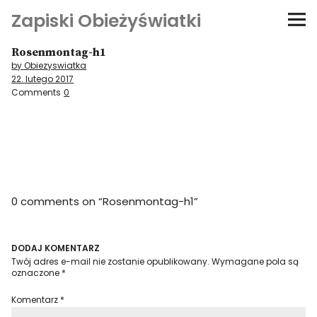
Zapiski Obieżyświatki
Rosenmontag-h1
Podróże
by Obiezyswiatka
22. lutego 2017
Kultura i sztuka
Comments
0
Kątem oka
O-fiszki
0 comments on “
Rosenmontag-h1
”
Niezwyczajne ściany
Dom na kółkach
DODAJ KOMENTARZ
Twój adres e-mail nie zostanie opublikowany.
Wymagane pola są
oznaczone
*
Komentarz
*