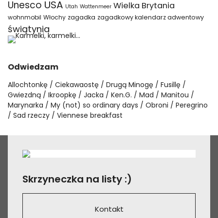
USA
Unesco
Wielka Brytania
Utah
Wattenmeer
wohnmobil
Włochy
zagadka
zagadkowy kalendarz adwentowy
świątynia
Odwiedzam
Allochtonkę
Ciekawaostę
Drugą Minogę
Fusillę
Gwiezdną
Ikroopkę
Jacka
Ken.G.
Mad
Manitou
Marynarka
My (not) so ordinary days
Obroni
Peregrino
Sad rzeczy
Viennese breakfast
Skrzyneczka na listy :)
Kontakt