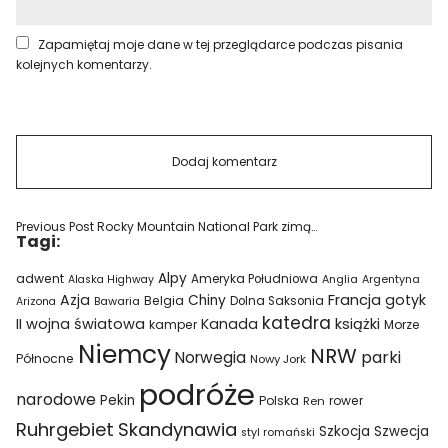
Zapamiętaj moje dane w tej przeglądarce podczas pisania
kolejnych komentarzy.
Previous Post
Rocky Mountain National Park zimą…
Tagi:
Alpy
adwent
Ameryka Południowa
Alaska Highway
Anglia
Argentyna
Azja
Francja
gotyk
Chiny
Belgia
Bawaria
Dolna Saksonia
Arizona
katedra
II wojna światowa
Kanada
książki
kamper
Morze
Niemcy
NRW
parki
Norwegia
Północne
Nowy Jork
podróże
narodowe
Pekin
Polska
rower
Ren
Ruhrgebiet
Skandynawia
Szkocja
Szwecja
styl romański