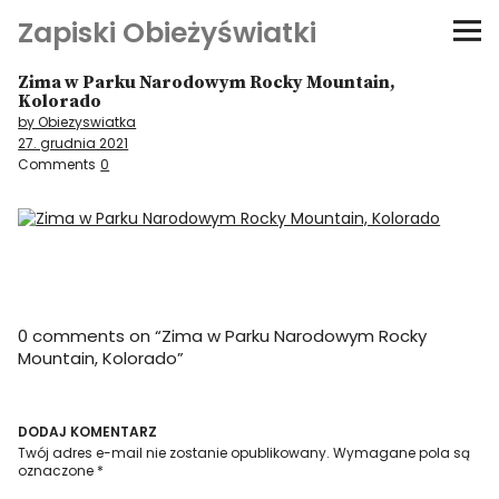
Zapiski Obieżyświatki
Zima w Parku Narodowym Rocky Mountain,
Podróże
Kolorado
by Obiezyswiatka
27. grudnia 2021
Kultura i sztuka
Comments
0
Kątem oka
O-fiszki
Niezwyczajne ściany
0 comments on “
Zima w Parku Narodowym Rocky
Mountain, Kolorado
”
Dom na kółkach
DODAJ KOMENTARZ
Twój adres e-mail nie zostanie opublikowany.
Wymagane pola są
oznaczone
*