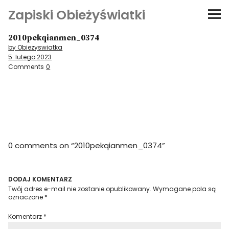
Zapiski Obieżyświatki
2010pekqianmen_0374
Podróże
by Obiezyswiatka
5. lutego 2023
Kultura i sztuka
Comments
0
Kątem oka
O-fiszki
0 comments on “
2010pekqianmen_0374
”
Niezwyczajne ściany
Dom na kółkach
DODAJ KOMENTARZ
Twój adres e-mail nie zostanie opublikowany.
Wymagane pola są
oznaczone
*
Komentarz
*