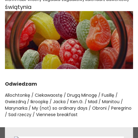
świątynia
Odwiedzam
Allochtonkę
Ciekawaostę
Drugą Minogę
Fusillę
Gwiezdną
Ikroopkę
Jacka
Ken.G.
Mad
Manitou
Marynarka
My (not) so ordinary days
Obroni
Peregrino
Sad rzeczy
Viennese breakfast