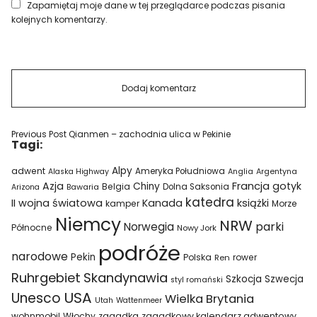
Zapamiętaj moje dane w tej przeglądarce podczas pisania
kolejnych komentarzy.
Previous Post
Qianmen – zachodnia ulica w Pekinie
Tagi:
Alpy
adwent
Ameryka Południowa
Alaska Highway
Anglia
Argentyna
Azja
Francja
gotyk
Chiny
Belgia
Bawaria
Dolna Saksonia
Arizona
katedra
II wojna światowa
Kanada
książki
kamper
Morze
Niemcy
NRW
parki
Norwegia
Północne
Nowy Jork
podróże
narodowe
Pekin
Polska
rower
Ren
Ruhrgebiet
Skandynawia
Szkocja
Szwecja
styl romański
USA
Unesco
Wielka Brytania
Utah
Wattenmeer
wohnmobil
Włochy
zagadka
zagadkowy kalendarz adwentowy