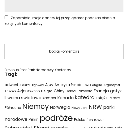
Zapamiętaj moje dane w tej przeglądarce podczas pisania
kolejnych komentarzy.
Previous Post
Park Narodowy Kootenay
Tagi:
Alpy
adwent
Ameryka Południowa
Alaska Highway
Anglia
Argentyna
Azja
Francja
gotyk
Chiny
Belgia
Bawaria
Dolna Saksonia
Arizona
katedra
II wojna światowa
Kanada
książki
kamper
Morze
Niemcy
NRW
parki
Norwegia
Północne
Nowy Jork
podróże
narodowe
Pekin
Polska
rower
Ren
Ruhrgebiet
Skandynawia