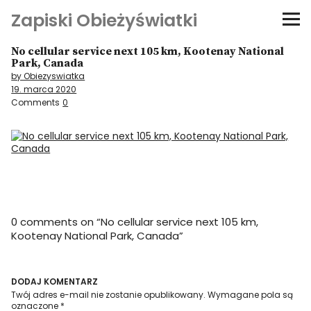
Zapiski Obieżyświatki
No cellular service next 105 km, Kootenay National
Podróże
Park, Canada
by Obiezyswiatka
19. marca 2020
Kultura i sztuka
Comments
0
Kątem oka
O-fiszki
Niezwyczajne ściany
0 comments on “
No cellular service next 105 km,
Kootenay National Park, Canada
”
Dom na kółkach
DODAJ KOMENTARZ
Twój adres e-mail nie zostanie opublikowany.
Wymagane pola są
oznaczone
*