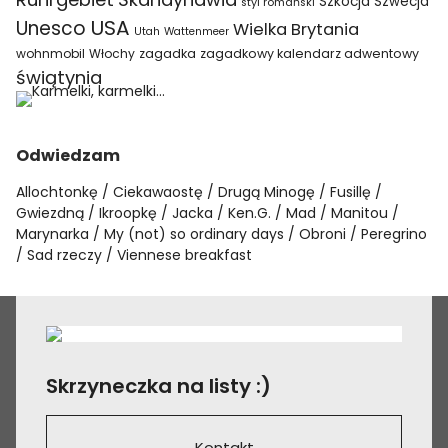
Szkocja
Szwecja
styl romański
USA
Unesco
Wielka Brytania
Utah
Wattenmeer
wohnmobil
Włochy
zagadka
zagadkowy kalendarz adwentowy
świątynia
Odwiedzam
Allochtonkę
Ciekawaostę
Drugą Minogę
Fusillę
Gwiezdną
Ikroopkę
Jacka
Ken.G.
Mad
Manitou
Marynarka
My (not) so ordinary days
Obroni
Peregrino
Sad rzeczy
Viennese breakfast
Skrzyneczka na listy :)
Kontakt