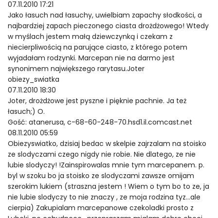
07.11.2010 17:21
Jako łasuch nad łasuchy, uwielbiam zapachy słodkości, a
najbardziej zapach pieczonego ciasta drożdżowego! Wtedy
w myślach jestem małą dziewczynką i czekam z
niecierpliwością na parujące ciasto, z którego potem
wyjadałam rodzynki. Marcepan nie na darmo jest
synonimem największego rarytasu.Joter
obiezy_swiatka
07.11.2010 18:30
Joter, drożdżowe jest pyszne i pięknie pachnie. Ja też
łasuch;) O.
Gość: atanerusa, c-68-60-248-70.hsd1.il.comcast.net
08.11.2010 05:59
Obiezyswiatko, dzisiaj bedac w skelpie zajrzalam na stoisko
ze slodyczami czego nigdy nie robie. Nie dlatego, ze nie
lubie slodyczy! !Zainspirowalas mnie tym marcepanem. p.
byl w szoku bo ja stoisko ze slodyczami zawsze omijam
szerokim lukiem (straszna jestem ! Wiem o tym bo to ze, ja
nie lubie slodyczy to nie znaczy , ze moja rodzina tyz…ale
cierpia) Zakupialam marcepanowe czekoladki prosto z