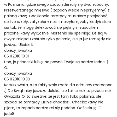
w Poznaniu, gdzie swego czasu zderzały się dwa zapachy.
Przetwarzanego mięsiwa ( zapach wielce nieprzyjemny) z
paloną kawą. Codziennie tamtędy musiałam przejechać
do i ze szkoły, zatykałam nos i marzyłam, żeby kiedyś stało
się tak, że mogę delektować się pięknym zapachem
prażonej kawy wyłącznie. Marzenia się spełniają. Dzisiaj w
owym miejscu została tylko palarnia, ale ja już tamtędy nie
jeżdżę… Uściski K.
obiezy_swiatka
06.11.2010 18:31
Uno, ja princeski lubię. Na pewno Twoje są bardzo ładne :)
O.
obiezy_swiatka
06.11.2010 18:33
Kocurkowata, a to faktycznie może dla odmiany marcepan
:) Do Świąt niby jeszcze daleko, ale taki smak to przedsmak
Gwiazdki. O, to świetnie, że jest tam tylko palarnia, ale
szkoda, że tamtędy już nie chodzisz… Chociaż kawy nie
pijam, to zapach bardzo mi się podoba. Odściskuję. O.
jodo8