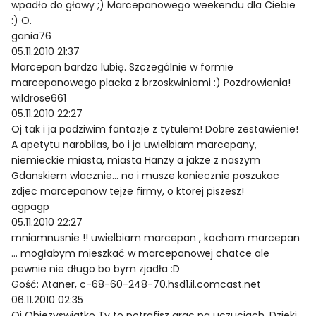
wpadło do głowy ;) Marcepanowego weekendu dla Ciebie
:) O.
gania76
05.11.2010 21:37
Marcepan bardzo lubię. Szczególnie w formie
marcepanowego placka z brzoskwiniami :) Pozdrowienia!
wildrose661
05.11.2010 22:27
Oj tak i ja podziwim fantazje z tytulem! Dobre zestawienie!
A apetytu narobilas, bo i ja uwielbiam marcepany,
niemieckie miasta, miasta Hanzy a jakze z naszym
Gdanskiem wlacznie… no i musze koniecznie poszukac
zdjec marcepanow tejze firmy, o ktorej piszesz!
agpagp
05.11.2010 22:27
mniamnusnie !! uwielbiam marcepan , kocham marcepan
… mogłabym mieszkać w marcepanowej chatce ale
pewnie nie długo bo bym zjadła :D
Gość: Ataner, c-68-60-248-70.hsd1.il.comcast.net
06.11.2010 02:35
Oj Obiezyswiatko Ty to potrafisz grac na uczuciach. Dzieki