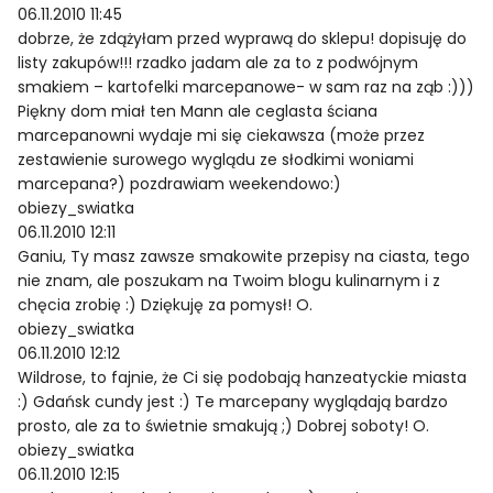
06.11.2010 11:45
dobrze, że zdążyłam przed wyprawą do sklepu! dopisuję do
listy zakupów!!! rzadko jadam ale za to z podwójnym
smakiem – kartofelki marcepanowe- w sam raz na ząb :)))
Piękny dom miał ten Mann ale ceglasta ściana
marcepanowni wydaje mi się ciekawsza (może przez
zestawienie surowego wyglądu ze słodkimi woniami
marcepana?) pozdrawiam weekendowo:)
obiezy_swiatka
06.11.2010 12:11
Ganiu, Ty masz zawsze smakowite przepisy na ciasta, tego
nie znam, ale poszukam na Twoim blogu kulinarnym i z
chęcia zrobię :) Dziękuję za pomysł! O.
obiezy_swiatka
06.11.2010 12:12
Wildrose, to fajnie, że Ci się podobają hanzeatyckie miasta
:) Gdańsk cundy jest :) Te marcepany wyglądają bardzo
prosto, ale za to świetnie smakują ;) Dobrej soboty! O.
obiezy_swiatka
06.11.2010 12:15