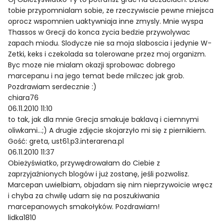
tobie przypomnialam sobie, ze rzeczywiscie pewne miejsca
oprocz wspomnien uaktywniaja inne zmysly. Mnie wyspa
Thassos w Grecji do konca zycia bedzie przywolywac
zapach miodu. Slodycze nie sa moja slaboscia i jedynie W-
Zetki, keks i czekolada sa tolerowane przez moj organizm.
Byc moze nie mialam okazji sprobowac dobrego
marcepanu i na jego temat bede milczec jak grob.
Pozdrawiam serdecznie :)
chiara76
06.11.2010 11:10
to tak, jak dla mnie Grecja smakuje baklavą i ciemnymi
oliwkami…;) A drugie zdjęcie skojarzyło mi się z piernikiem.
Gość: greta, ust61.p3.interarena.pl
06.11.2010 11:37
Obieżyświatko, przywędrowałam do Ciebie z
zaprzyjaźnionych blogów i już zostanę, jeśli pozwolisz.
Marcepan uwielbiam, objadam się nim nieprzywoicie wręcz
i chyba za chwilę udam się na poszukiwania
marcepanowych smakołyków. Pozdrawiam!
lidka1810