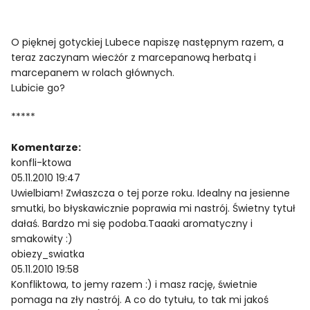
O pięknej gotyckiej Lubece napiszę następnym razem, a
teraz zaczynam wiecżór z marcepanową herbatą i
marcepanem w rolach głównych.
Lubicie go?
*****
Komentarze:
konfli-ktowa
05.11.2010 19:47
Uwielbiam! Zwłaszcza o tej porze roku. Idealny na jesienne
smutki, bo błyskawicznie poprawia mi nastrój. Świetny tytuł
dałaś. Bardzo mi się podoba.Taaaki aromatyczny i
smakowity :)
obiezy_swiatka
05.11.2010 19:58
Konfliktowa, to jemy razem :) i masz rację, świetnie
pomaga na zły nastrój. A co do tytułu, to tak mi jakoś