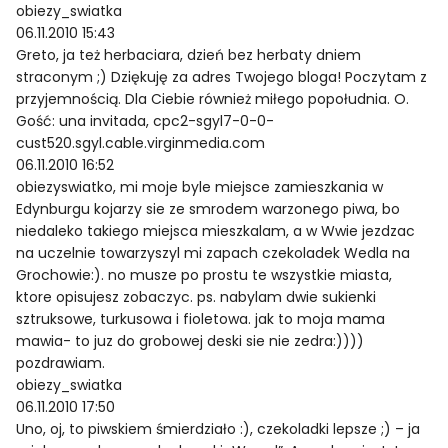
obiezy_swiatka
06.11.2010 15:43
Greto, ja też herbaciara, dzień bez herbaty dniem
straconym ;) Dziękuję za adres Twojego bloga! Poczytam z
przyjemnością. Dla Ciebie również miłego popołudnia. O.
Gość: una invitada, cpc2-sgyl7-0-0-
cust520.sgyl.cable.virginmedia.com
06.11.2010 16:52
obiezyswiatko, mi moje byle miejsce zamieszkania w
Edynburgu kojarzy sie ze smrodem warzonego piwa, bo
niedaleko takiego miejsca mieszkalam, a w Wwie jezdzac
na uczelnie towarzyszyl mi zapach czekoladek Wedla na
Grochowie:). no musze po prostu te wszystkie miasta,
ktore opisujesz zobaczyc. ps. nabylam dwie sukienki
sztruksowe, turkusowa i fioletowa. jak to moja mama
mawia- to juz do grobowej deski sie nie zedra:))))
pozdrawiam.
obiezy_swiatka
06.11.2010 17:50
Uno, oj, to piwskiem śmierdziało :), czekoladki lepsze ;) – ja