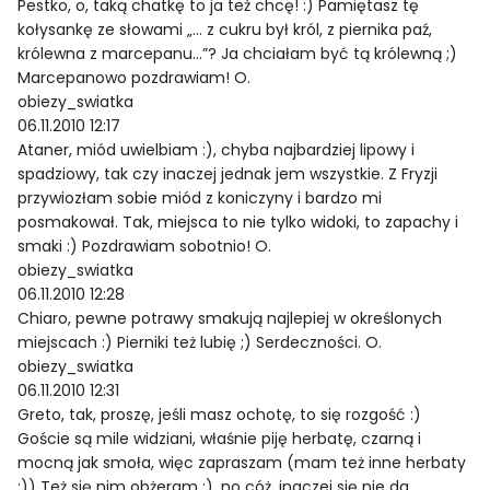
Pestko, o, taką chatkę to ja też chcę! :) Pamiętasz tę
kołysankę ze słowami „… z cukru był król, z piernika paź,
królewna z marcepanu…”? Ja chciałam być tą królewną ;)
Marcepanowo pozdrawiam! O.
obiezy_swiatka
06.11.2010 12:17
Ataner, miód uwielbiam :), chyba najbardziej lipowy i
spadziowy, tak czy inaczej jednak jem wszystkie. Z Fryzji
przywiozłam sobie miód z koniczyny i bardzo mi
posmakował. Tak, miejsca to nie tylko widoki, to zapachy i
smaki :) Pozdrawiam sobotnio! O.
obiezy_swiatka
06.11.2010 12:28
Chiaro, pewne potrawy smakują najlepiej w określonych
miejscach :) Pierniki też lubię ;) Serdeczności. O.
obiezy_swiatka
06.11.2010 12:31
Greto, tak, proszę, jeśli masz ochotę, to się rozgość :)
Goście są mile widziani, właśnie piję herbatę, czarną i
mocną jak smoła, więc zapraszam (mam też inne herbaty
;)) Też się nim obżeram :), no cóż, inaczej się nie da.