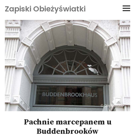
Zapiski Obieżyświatki
Podróże
Kultura i sztuka
Kątem oka
O-fiszki
Niezwyczajne ściany
Dom na kółkach
Pachnie marcepanem u
Buddenbrooków