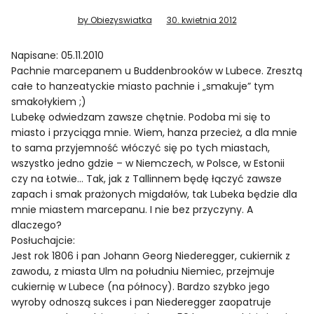
by Obiezyswiatka
30. kwietnia 2012
Napisane: 05.11.2010
Pachnie marcepanem u Buddenbrooków w Lubece. Zresztą
całe to hanzeatyckie miasto pachnie i „smakuje” tym
smakołykiem ;)
Lubekę odwiedzam zawsze chętnie. Podoba mi się to
miasto i przyciąga mnie. Wiem, hanza przecież, a dla mnie
to sama przyjemność włóczyć się po tych miastach,
wszystko jedno gdzie – w Niemczech, w Polsce, w Estonii
czy na Łotwie… Tak, jak z Tallinnem będę łączyć zawsze
zapach i smak prażonych migdałów, tak Lubeka będzie dla
mnie miastem marcepanu. I nie bez przyczyny. A
dlaczego?
Posłuchajcie:
Jest rok 1806 i pan Johann Georg Niederegger, cukiernik z
zawodu, z miasta Ulm na południu Niemiec, przejmuje
cukiernię w Lubece (na północy). Bardzo szybko jego
wyroby odnoszą sukces i pan Niederegger zaopatruje