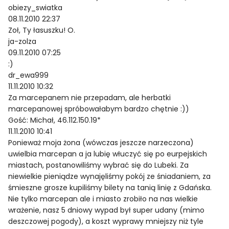
obiezy_swiatka
08.11.2010 22:37
Zoł, Ty łasuszku! O.
ja-zolza
09.11.2010 07:25
:)
dr_ewa999
11.11.2010 10:32
Za marcepanem nie przepadam, ale herbatki
marcepanowej spróbowałabym bardzo chętnie :))
Gość: Michał, 46.112.150.19*
11.11.2010 10:41
Ponieważ moja żona (wówczas jeszcze narzeczona)
uwielbia marcepan a ja lubię włuczyć się po eurpejskich
miastach, postanowiliśmy wybrać się do Lubeki. Za
niewielkie pieniądze wynajęliśmy pokój ze śniadaniem, za
śmieszne grosze kupiliśmy bilety na tanią linię z Gdańska.
Nie tylko marcepan ale i miasto zrobiło na nas wielkie
wrażenie, nasz 5 dniowy wypad był super udany (mimo
deszczowej pogody), a koszt wyprawy mniejszy niż tyle