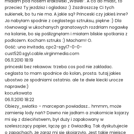
mialam pod nosem krakowski „Wawel”. A co do miast, to
przeciez Ty jezdzisz i ogladasz :) Zazdroszczę Ci tych
sukienek, bo tu nie ma. A jakie są? Princeski czy jakieś inne?
Ja nabyłam spodnie z ceglastego sztruksu, piękne :) Dla
równowagi w ukochanych granatowych rozdrłam nogawkę
na kolanie, bo się poślizgnęłam i miałam bliskie spotkania z
podłożem. Kocham sztruks :) Macham! O.
Gość: una invitada, cpc2-sgyl7-0-0-
cust520.sgyl.cable.virginmedia.com
06.11.2010 18:19
princeski bez rekawow. trzeba cos pod nie zakladac.
ceglasta to mam spodnice do kolan, prosta. tutaj jakies
ubostwo ze spodniami ostatnio. ale te dwie kiecki urocze
naprawde:)
kocurkowata
06.11.2010 18:22
Obiezy_swiatko – marcepan powiadasz… hmmm, może
zamienię lody nań? Dawno nie jadłam a znakomicie kojarzy
mi się z dzieciństwem, był duży i zapakowany w
szeleszczący papier, łączę go z Gwiazdką. Tak dyskutujecie
o zapachach, że zaraz mi się skojarzyło. Jest takie miejsce