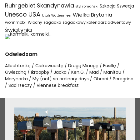
Ruhrgebiet
Skandynawia
Szkocja
Szwecja
styl romański
USA
Unesco
Wielka Brytania
Utah
Wattenmeer
wohnmobil
Włochy
zagadka
zagadkowy kalendarz adwentowy
świątynia
Odwiedzam
Allochtonkę
Ciekawaostę
Drugą Minogę
Fusillę
Gwiezdną
Ikroopkę
Jacka
Ken.G.
Mad
Manitou
Marynarka
My (not) so ordinary days
Obroni
Peregrino
Sad rzeczy
Viennese breakfast