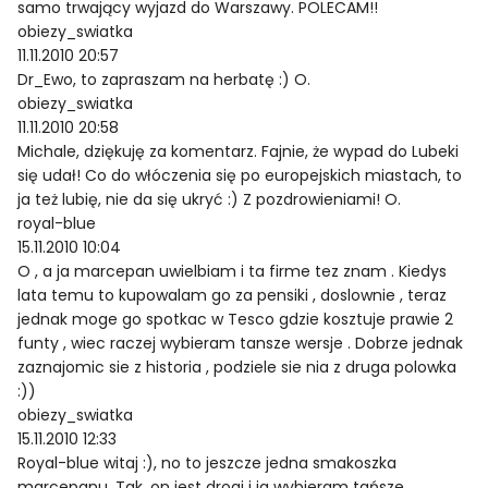
samo trwający wyjazd do Warszawy. POLECAM!!
obiezy_swiatka
11.11.2010 20:57
Dr_Ewo, to zapraszam na herbatę :) O.
obiezy_swiatka
11.11.2010 20:58
Michale, dziękuję za komentarz. Fajnie, że wypad do Lubeki
się udał! Co do włóczenia się po europejskich miastach, to
ja też lubię, nie da się ukryć :) Z pozdrowieniami! O.
royal-blue
15.11.2010 10:04
O , a ja marcepan uwielbiam i ta firme tez znam . Kiedys
lata temu to kupowalam go za pensiki , doslownie , teraz
jednak moge go spotkac w Tesco gdzie kosztuje prawie 2
funty , wiec raczej wybieram tansze wersje . Dobrze jednak
zaznajomic sie z historia , podziele sie nia z druga polowka
:))
obiezy_swiatka
15.11.2010 12:33
Royal-blue witaj :), no to jeszcze jedna smakoszka
marcepanu. Tak, on jest drogi i ja wybieram tańsze