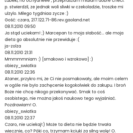
Lubeki, no ochydneee , przepraszam mialam dobre checi.
p. stwierdzil, ze jednak woli sliwki w czekoladzie, troszke mi
ulzylo. Milego tygdniaa zycze :)
Gość: czara, 217.122.71-86.rev.gaoland.net
08.11.2010 09:50
Ja stąd uciekam! ;) Marcepan to moja słabość… ale moja
dieta go absolutnie nie przewiduje :(
ja-zolza
08.11.2010 21:31
Mmmmmniam :) [smakowo i wzrokowo] :)
obiezy_swiatka
08.11.2010 22:36
Ataner, przykro mi, że Ci nie posmakowały, ale moim celem
w ogóle nie było zachęcenie kogokolwiek do zakupu. I broń
Boże nie chcę nikogo przekonywać. Smak to coś
osobistego, nie można jakoś naukowo tego wyjaśniać.
Pozdrawiam! O.
obiezy_swiatka
08.11.2010 22:37
Czaro, nie uciekaj!:) Może ta dieta nie będzie trwała
wiecznie, co? Póki co, trzymam kciuki za silną wolę! O.