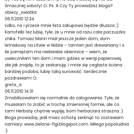
Smacznej soboty! O. Ps. A Czy Ty prowadzisz bloga?
obiezy_swiatka
06.11.2010 12:34
Lidko, no i przeze mnie lista zakupowa będzie dłuższa ;)
Kartofelki też lubię, tyle, że u mnie od razu cała paczuszka
znika. Tomasz Mann miał jeszcze jeden dom, dom
letniskowy na Litwie w Nidzie – tamten jest drewaniany i o
ile pamiętam ma niebieskie okiennice – wiem, że
uwieczniłam ten dom i mam gdzies w wersji papierowej,
ale jak znajdę, to je zeskanuję. I mnie się ceglasta ściana
bardziej podoba, lubię taką surowość. Serdecznie
pozdrawiam! O.
greta_a
06.11.2010 14:31
Zmobilizowałam się normalnie do zalogowania. Tyle, że
musiałam to zrobić w trochę zmienionej formie, ale co
tam! Herbatę chętnie wypiję, bom herbaciara straszna :)
Bloga prowadzę, jeśli masz ochotę zerknąć to zostawiam
namiary: www.zielone-figi.blogspot.com. Miłego popołudnia
:)