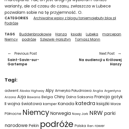
warianty, ale od czasu do czasu, zwłaszcza w Lubece
pozwalam sobie na tę przyjemność. O.
CATEGORIES
Archiwalne wpisy z blogu toniemojebuty.blox.pl
Podróże
TAGS
Buddenbrookowie
Hanza
książki
Lubeka
marcepan
Niemcy
podróże
Szlezwik-Holsztyn
Tomasz Mann
Previous Post
Next Post
Saint-Savin-sur-
Na audiencji u Królowej
Gartempe
Hanzy
Tagi:
Alpy
adwent
Ameryka Południowa
Alaska Highway
Anglia
Argentyna
Azja
Francja
gotyk
Chiny
Belgia
Bawaria
Dolna Saksonia
Arizona
katedra
II wojna światowa
Kanada
książki
kamper
Morze
Niemcy
NRW
parki
Norwegia
Północne
Nowy Jork
podróże
narodowe
Pekin
Polska
rower
Ren