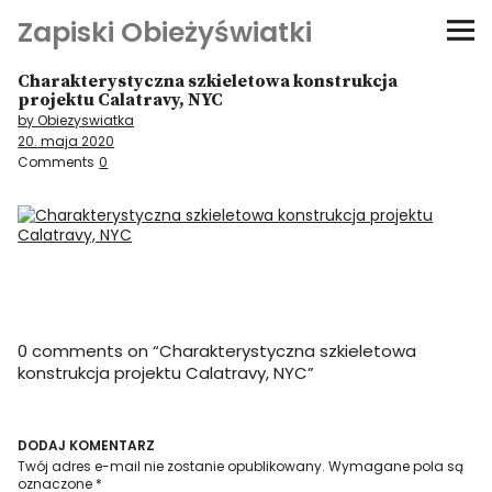
Zapiski Obieżyświatki
Charakterystyczna szkieletowa konstrukcja
Podróże
projektu Calatravy, NYC
by Obiezyswiatka
20. maja 2020
Kultura i sztuka
Comments
0
Kątem oka
O-fiszki
Niezwyczajne ściany
0 comments on “
Charakterystyczna szkieletowa
konstrukcja projektu Calatravy, NYC
”
Dom na kółkach
DODAJ KOMENTARZ
Twój adres e-mail nie zostanie opublikowany.
Wymagane pola są
oznaczone
*