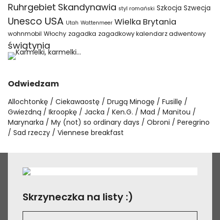
Ruhrgebiet
Skandynawia
Szkocja
Szwecja
styl romański
USA
Unesco
Wielka Brytania
Utah
Wattenmeer
wohnmobil
Włochy
zagadka
zagadkowy kalendarz adwentowy
świątynia
Odwiedzam
Allochtonkę
Ciekawaostę
Drugą Minogę
Fusillę
Gwiezdną
Ikroopkę
Jacka
Ken.G.
Mad
Manitou
Marynarka
My (not) so ordinary days
Obroni
Peregrino
Sad rzeczy
Viennese breakfast
Skrzyneczka na listy :)