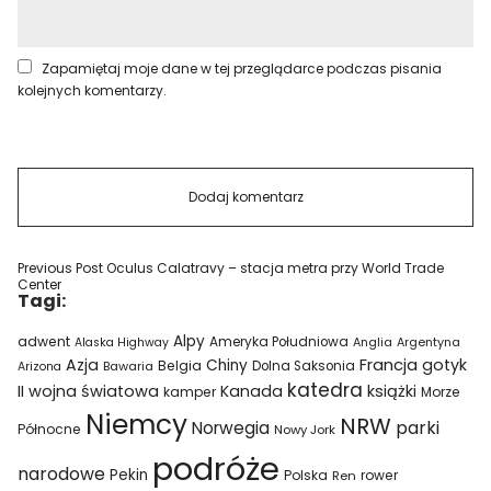
Zapamiętaj moje dane w tej przeglądarce podczas pisania
kolejnych komentarzy.
Previous Post
Oculus Calatravy – stacja metra przy World Trade
Center
Tagi:
Alpy
adwent
Ameryka Południowa
Alaska Highway
Anglia
Argentyna
Azja
Francja
gotyk
Chiny
Belgia
Bawaria
Dolna Saksonia
Arizona
katedra
II wojna światowa
Kanada
książki
kamper
Morze
Niemcy
NRW
parki
Norwegia
Północne
Nowy Jork
podróże
narodowe
Pekin
Polska
rower
Ren