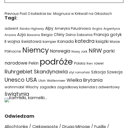
Previous Post
O katedrze św. Magnusa w Kirkwall na Orkadach
Tagi:
Alpy
adwent
Ameryka Południowa
Alaska Highway
Anglia
Argentyna
Azja
Francja
gotyk
Chiny
Belgia
Bawaria
Dolna Saksonia
Arizona
katedra
II wojna światowa
Kanada
książki
kamper
Morze
Niemcy
NRW
parki
Norwegia
Północne
Nowy Jork
podróże
narodowe
Pekin
Polska
rower
Ren
Ruhrgebiet
Skandynawia
Szkocja
Szwecja
styl romański
USA
Unesco
Wielka Brytania
Utah
Wattenmeer
wohnmobil
Włochy
zagadka
zagadkowy kalendarz adwentowy
świątynia
Odwiedzam
Allochtonkę
Ciekawaostę
Drugą Minogę
Fusillę