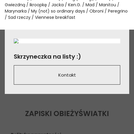
Gwiezdną
Ikroopkę
Jacka
Ken.G.
Mad
Manitou
Marynarka
My (not) so ordinary days
Obroni
Peregrino
Sad rzeczy
Viennese breakfast
Skrzyneczka na listy :)
Kontakt
ZAPISKI OBIEŻYŚWIATKI