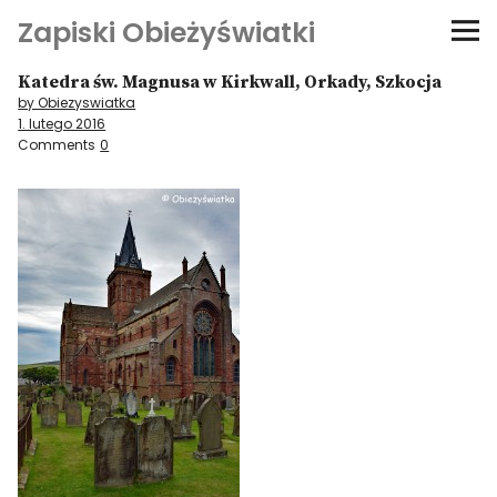
Zapiski Obieżyświatki
Katedra św. Magnusa w Kirkwall, Orkady, Szkocja
Podróże
by Obiezyswiatka
1. lutego 2016
Kultura i sztuka
Comments
0
Kątem oka
O-fiszki
Niezwyczajne ściany
Dom na kółkach