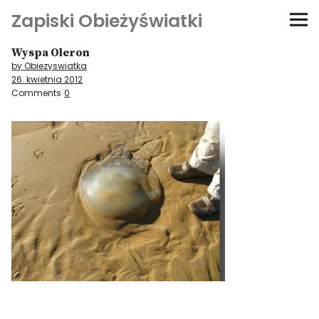
Zapiski Obieżyświatki
Wyspa Oleron
Podróże
by Obiezyswiatka
26. kwietnia 2012
Kultura i sztuka
Comments
0
Kątem oka
O-fiszki
Niezwyczajne ściany
Dom na kółkach