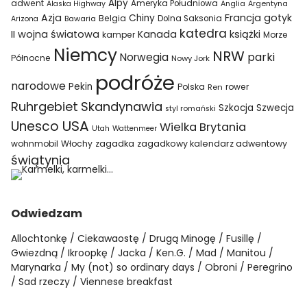
Alpy
adwent
Ameryka Południowa
Alaska Highway
Anglia
Argentyna
Azja
Francja
gotyk
Chiny
Belgia
Bawaria
Dolna Saksonia
Arizona
katedra
II wojna światowa
Kanada
książki
kamper
Morze
Niemcy
NRW
parki
Norwegia
Północne
Nowy Jork
podróże
narodowe
Pekin
Polska
rower
Ren
Ruhrgebiet
Skandynawia
Szkocja
Szwecja
styl romański
USA
Unesco
Wielka Brytania
Utah
Wattenmeer
wohnmobil
Włochy
zagadka
zagadkowy kalendarz adwentowy
świątynia
Odwiedzam
Allochtonkę
Ciekawaostę
Drugą Minogę
Fusillę
Gwiezdną
Ikroopkę
Jacka
Ken.G.
Mad
Manitou
Marynarka
My (not) so ordinary days
Obroni
Peregrino
Sad rzeczy
Viennese breakfast