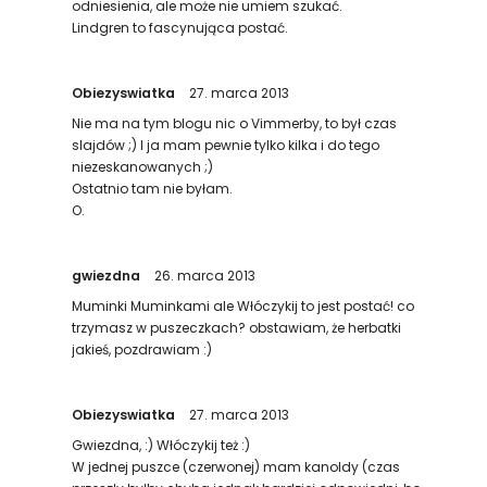
odniesienia, ale może nie umiem szukać.
Lindgren to fascynująca postać.
Obiezyswiatka
27. marca 2013
Nie ma na tym blogu nic o Vimmerby, to był czas
slajdów ;) I ja mam pewnie tylko kilka i do tego
niezeskanowanych ;)
Ostatnio tam nie byłam.
O.
gwiezdna
26. marca 2013
Muminki Muminkami ale Włóczykij to jest postać! co
trzymasz w puszeczkach? obstawiam, że herbatki
jakieś, pozdrawiam :)
Obiezyswiatka
27. marca 2013
Gwiezdna, :) Włóczykij też :)
W jednej puszce (czerwonej) mam kanoldy (czas