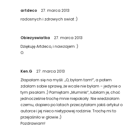
artdeco
27. marca 2013
radosnych i zdrowych swiat :)
Obiezyswiatka
27. marca 2013
Dziękuję Artdeco, i nawzajem :)
O.
Ken.G
27. marca 2013
Złapałam się na myśli: „O, byłam tam!”, a potem
zdałam sobie sprawę, że wcale nie byłam – jedynie o
tym pisałam ;) Pamiętam „Muminki”, lubiłam je, choć
jednocześnie trochę mnie niepokoiły. Nie wiedziałam
czemu, dopiero po latach przeczytałam jakiś artykuł o
autorce i jej nieco nietypowej rodzinie. Trochę mi to
przejaśniło w głowie ;)
Pozdrawiam!