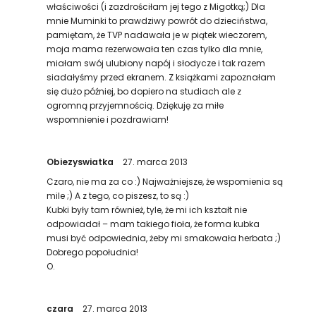
właściwości (i zazdrościłam jej tego z Migotką;) Dla
mnie Muminki to prawdziwy powrót do dzieciństwa,
pamiętam, że TVP nadawała je w piątek wieczorem,
moja mama rezerwowała ten czas tylko dla mnie,
miałam swój ulubiony napój i słodycze i tak razem
siadałyśmy przed ekranem. Z książkami zapoznałam
się dużo później, bo dopiero na studiach ale z
ogromną przyjemnością. Dziękuję za miłe
wspomnienie i pozdrawiam!
Obiezyswiatka
27. marca 2013
Czaro, nie ma za co :) Najważniejsze, że wspomienia są
mile ;) A z tego, co piszesz, to są :)
Kubki były tam również, tyle, że mi ich kształt nie
odpowiadał – mam takiego fioła, że forma kubka
musi być odpowiednia, żeby mi smakowała herbata ;)
Dobrego popołudnia!
O.
czara
27. marca 2013