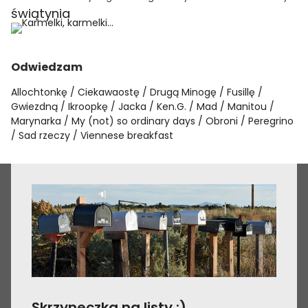
świątynia
Odwiedzam
Allochtonkę
Ciekawaostę
Drugą Minogę
Fusillę
Gwiezdną
Ikroopkę
Jacka
Ken.G.
Mad
Manitou
Marynarka
My (not) so ordinary days
Obroni
Peregrino
Sad rzeczy
Viennese breakfast
Skrzyneczka na listy :)