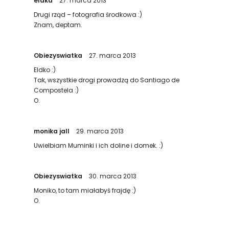
eldka
27. marca 2013
Drugi rząd – fotografia środkowa :)
Znam, deptam.
Obiezyswiatka
27. marca 2013
Eldko :)
Tak, wszystkie drogi prowadzą do Santiago de
Compostela :)
O.
monika jall
29. marca 2013
Uwielbiam Muminki i ich doline i domek. :)
Obiezyswiatka
30. marca 2013
Moniko, to tam miałabyś frajdę :)
O.