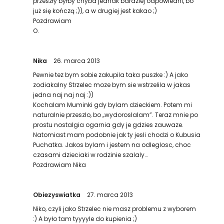
przeszły byłby chyba jednak bardziej odpowiedni, bo
już się kończą ;)), a w drugiej jest kakao ;)
Pozdrawiam
O.
Nika
26. marca 2013
Pewnie tez bym sobie zakupila taka puszke :) A jako
zodiakalny Strzelec moze bym sie wstrzelila w jakas
jedna naj naj naj :))
Kochalam Muminki gdy bylam dzieckiem. Potem mi
naturalnie przeszlo, bo „wydoroslalam”. Teraz mnie po
prostu nostalgia ogarnia gdy je gdzies zauwaze.
Natomiast mam podobnie jak ty jesli chodzi o Kubusia
Puchatka. Jakos bylam i jestem na odleglosc, choc
czasami dzieciaki w rodzinie szalaly…
Pozdrawiam Nika
Obiezyswiatka
27. marca 2013
Niko, czyli jako Strzelec nie masz problemu z wyborem
:) A było tam tyyyyle do kupienia ;)