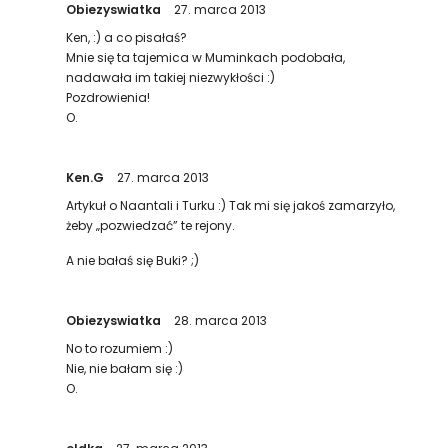
Obiezyswiatka
27. marca 2013
Ken, :) a co pisałaś?
Mnie się ta tajemica w Muminkach podobała,
nadawała im takiej niezwykłości :)
Pozdrowienia!
O.
Ken.G
27. marca 2013
Artykuł o Naantali i Turku :) Tak mi się jakoś zamarzyło,
żeby „pozwiedzać” te rejony.
A nie bałaś się Buki? ;)
Obiezyswiatka
28. marca 2013
No to rozumiem :)
Nie, nie bałam się :)
O.