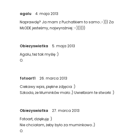
agalu
4. maja 2013
Naprawdę? Ja mam z Puchatkiem to samo ;-))) Za
MŁODE jesteśmy, najwyraźniej :-))))))
Obiezyswiatka
5. maja 2013
Agalu, też tak myślę :)
O.
fotoart1
26. marca 2013
Ciekawy wpis, piękne zdjęcia :)
Szkoda, że Muminków mało ;) Uwielbiam te stworki :)
Obiezyswiatka
27. marca 2013
Fotoart, dziękuję :)
Nie chciałam, żeby było za muminkowo ;)
O.