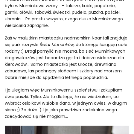
było w Muminkowe wzory… – talerze, kubki, papeterie,
garnki, ołówki, zabawki, świeczki, pudeła, puzdra, pościel,
ubrania…. Po prostu wszysto, czego dusza Muminkowego
wielbiciela zapragnie…
Zaś w malutkim miasteczku nadmorskim Naantali znajduje
się park rozrywki
Świat Muminków
, do którego ściągają całe
rodziny ;) Drogi pomylić nie można, bo sieć Muminkowych
drogowskazów jest baaardzo gęsta i dobrze widoczna dla
kierowców… Samo miasteczko jest urocze, drewniana
zabudowa, las pachnący słońcem i szkiery nad morzem…
Dobre miejsce do spędzenia letniego popołudnia.
I ja uległam więc Muminkowemu szaleństwu i zakupiłam
dwie puszki. Tylko. Ale to dlatego, że nie wiedziałam, co
wybrać: osiołkowi w żłobie dano, w jednym owies, w drugim
siano ;) Za dużo :) I ja jako prawdziwa zodiakalna waga
zdecydować się nie mogłam…