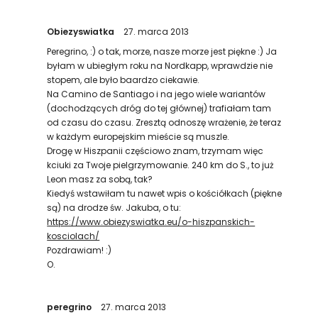
Obiezyswiatka
27. marca 2013
Peregrino, :) o tak, morze, nasze morze jest piękne :) Ja
byłam w ubiegłym roku na Nordkapp, wprawdzie nie
stopem, ale było baardzo ciekawie.
Na Camino de Santiago i na jego wiele wariantów
(dochodzących dróg do tej głównej) trafiałam tam
od czasu do czasu. Zresztą odnoszę wrażenie, że teraz
w każdym europejskim mieście są muszle.
Drogę w Hiszpanii częściowo znam, trzymam więc
kciuki za Twoje pielgrzymowanie. 240 km do S., to już
Leon masz za sobą, tak?
Kiedyś wstawiłam tu nawet wpis o kościółkach (piękne
są) na drodze św. Jakuba, o tu:
https://www.obiezyswiatka.eu/o-hiszpanskich-
kosciolach/
Pozdrawiam! :)
O.
peregrino
27. marca 2013