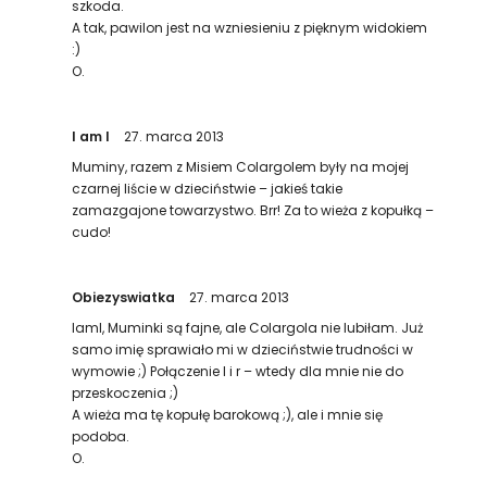
szkoda.
A tak, pawilon jest na wzniesieniu z pięknym widokiem
:)
O.
I am I
27. marca 2013
Muminy, razem z Misiem Colargolem były na mojej
czarnej liście w dzieciństwie – jakieś takie
zamazgajone towarzystwo. Brr! Za to wieża z kopułką –
cudo!
Obiezyswiatka
27. marca 2013
IamI, Muminki są fajne, ale Colargola nie lubiłam. Już
samo imię sprawiało mi w dzieciństwie trudności w
wymowie ;) Połączenie l i r – wtedy dla mnie nie do
przeskoczenia ;)
A wieża ma tę kopułę barokową ;), ale i mnie się
podoba.
O.