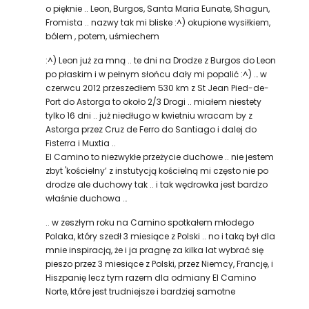
o pięknie .. Leon, Burgos, Santa Maria Eunate, Shagun,
Fromista .. nazwy tak mi bliske :^) okupione wysiłkiem,
bólem , potem, uśmiechem
:^) Leon już za mną .. te dni na Drodze z Burgos do Leon
po płaskim i w pełnym słońcu dały mi popalić :^) … w
czerwcu 2012 przeszedłem 530 km z St Jean Pied-de-
Port do Astorga to około 2/3 Drogi .. miałem niestety
tylko 16 dni .. już niedługo w kwietniu wracam by z
Astorga przez Cruz de Ferro do Santiago i dalej do
Fisterra i Muxtia ..
El Camino to niezwykłe przeżycie duchowe .. nie jestem
zbyt 'kościelny’ z instutycją kościelną mi często nie po
drodze ale duchowy tak .. i tak wędrowka jest bardzo
właśnie duchowa …
.. w zeszłym roku na Camino spotkałem młodego
Polaka, który szedł 3 miesiące z Polski .. no i taką był dla
mnie inspiracją, że i ja pragnę za kilka lat wybrać się
pieszo przez 3 miesiące z Polski, przez Niemcy, Francję, i
Hiszpanię lecz tym razem dla odmiany El Camino
Norte, które jest trudniejsze i bardziej samotne