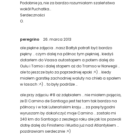
Podobnie ja, nie za bardzo rozumiałam szaleństwa
wokół Puchatka…
Serdeczności
O.
peregrino
26. marca 2013
ale piękne zdjęcia ..nasz Bałtyk potrafi być bardzo
piękny .. czym dalej na północ tym piękniej… kiedyś
dotarłem do Vaasa autostopem a potem dalej do
Oulu i Tornio i dalej stopem aż do Tromso w Norwegii ..
ale to jeszcze było za poprzedniej epoki :^) .. kiedy
miałem garstkę zachodniej waluty na chleb a spałem
w lasach :^) .. to były podróże …
ale przy zdjęciu #8 aż zdębiałem .. nie miałem pojęcia,
że El Camino de Santiago jest też tam tak bardzo na
północy i w tak Luterańskim kraju …. za parę tygodni
wyruszam by dokończyć moje Camino .. zostało mi
240 km do Santiago z zeszłego roku ale jak los pozwoli
dotrę dalej do Finisterra i Muxtia już nad Atlantykiem …
pozdrawiam serdecznie :^)