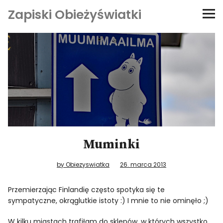
Zapiski Obieżyświatki
Podróże
Kultura i sztuka
Kątem oka
O-fiszki
Muminki
Niezwyczajne ściany
by Obiezyswiatka
26. marca 2013
Dom na kółkach
Przemierzając Finlandię często spotyka się te
sympatyczne, okrąglutkie istoty :) I mnie to nie ominęło ;)
W kilku miastach trafiłam do sklepów, w których wszystko