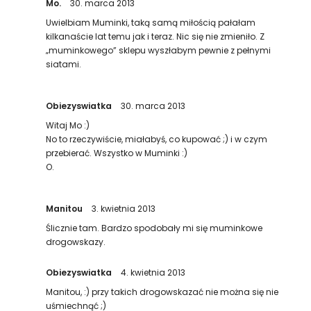
Mo.
30. marca 2013
Uwielbiam Muminki, taką samą miłością pałałam
kilkanaście lat temu jak i teraz. Nic się nie zmieniło. Z
„muminkowego” sklepu wyszłabym pewnie z pełnymi
siatami.
Obiezyswiatka
30. marca 2013
Witaj Mo :)
No to rzeczywiście, miałabyś, co kupować ;) i w czym
przebierać. Wszystko w Muminki :)
O.
Manitou
3. kwietnia 2013
Ślicznie tam. Bardzo spodobały mi się muminkowe
drogowskazy.
Obiezyswiatka
4. kwietnia 2013
Manitou, :) przy takich drogowskazać nie można się nie
uśmiechnąć ;)