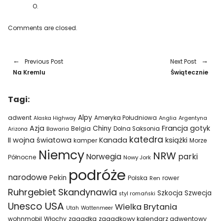
O.
Comments are closed.
Previous Post
Next Post
Na Kremlu
Świątecznie
Tagi:
Alpy
adwent
Ameryka Południowa
Alaska Highway
Anglia
Argentyna
Azja
Francja
gotyk
Chiny
Belgia
Bawaria
Dolna Saksonia
Arizona
katedra
II wojna światowa
Kanada
książki
kamper
Morze
Niemcy
NRW
parki
Norwegia
Północne
Nowy Jork
podróże
narodowe
Pekin
Polska
rower
Ren
Ruhrgebiet
Skandynawia
Szkocja
Szwecja
styl romański
USA
Unesco
Wielka Brytania
Utah
Wattenmeer
wohnmobil
Włochy
zagadka
zagadkowy kalendarz adwentowy