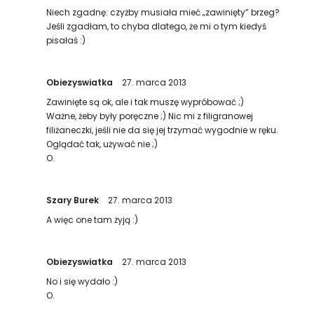
Niech zgadnę: czyżby musiała mieć „zawinięty” brzeg?
Jeśli zgadłam, to chyba dlatego, że mi o tym kiedyś
pisałaś :)
Obiezyswiatka
27. marca 2013
Zawinięte są ok, ale i tak muszę wypróbować ;)
Ważne, żeby były poręczne ;) Nic mi z filigranowej
filiżaneczki, jeśli nie da się jej trzymać wygodnie w ręku.
Oglądać tak, używać nie ;)
O.
Szary Burek
27. marca 2013
A więc one tam żyją :)
Obiezyswiatka
27. marca 2013
No i się wydało :)
O.