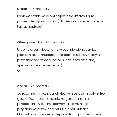
urden
27. marca 2013
Ponieważ mnie kościółki najbardziej interesują, to
powiem że piękny kościół :). Możesz coś więcej na jego
temat napisać?
Obiezyswiatka
27. marca 2013
Urdenie drogi, niestety, nic więcej nie wiem. Jak już
pisałam do Er, musiałam się bardzo śpieszyć, aby nie
przeszkadzać młodej parze. Ale to, co widziałam,
sprawiało urocze wrażenie :)
O.
czara
27. marca 2013
Ja jako muminkożerca, chyba wyniosłabym cały sklep
gadżetów, choć normalnie za gadżetami nie
przepadam. Ale parę dobrych lat temu moja
przyjaciółka przywiozła mi z Finlandii kubek z
Muminkiem i zawsze podejrzewałam go o magiczne