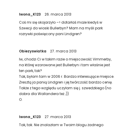
Iwona_K123
26. marca 2013
Coś mi się skojarzyło –> dotarłaś może kiedyś w
Szwecji do wioski Bullerbyn? Mam na myśli park
rozrywki poświęcony pani Lindgren?
Obiezyswiatka
27. marca 2013
Iw, chodzi Ci w takim razie o miejscowość Vimmerby,
na której wzorowane jest Bullerbyn i tam właśnie jest
ten park, tak?
Tak, byłam tam w 2006 r. Bardzo interesujące miejsce.
Zresztą ja panią Lindgren i jej twórczość bardzo cenię.
Także z tego względu uczyłam się j. szwedzkiego (no
dobra dla Wallandera też ;))
O.
Iwona_K123
27. marca 2013
Tak, tak. Nie znalazłam w Twoim blogu żadnego