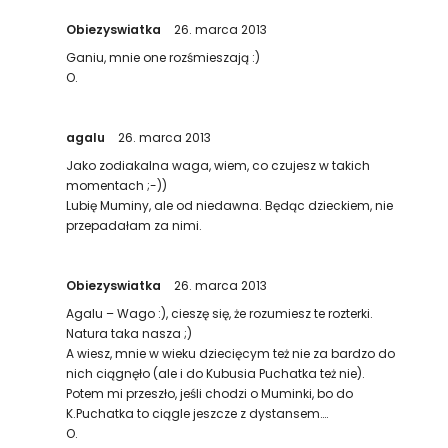
Obiezyswiatka
26. marca 2013
Ganiu, mnie one rozśmieszają :)
O.
agalu
26. marca 2013
Jako zodiakalna waga, wiem, co czujesz w takich
momentach ;-))
Lubię Muminy, ale od niedawna. Będąc dzieckiem, nie
przepadałam za nimi.
Obiezyswiatka
26. marca 2013
Agalu – Wago :), cieszę się, że rozumiesz te rozterki.
Natura taka nasza ;)
A wiesz, mnie w wieku dziecięcym też nie za bardzo do
nich ciągnęło (ale i do Kubusia Puchatka też nie).
Potem mi przeszło, jeśli chodzi o Muminki, bo do
K.Puchatka to ciągle jeszcze z dystansem….
O.