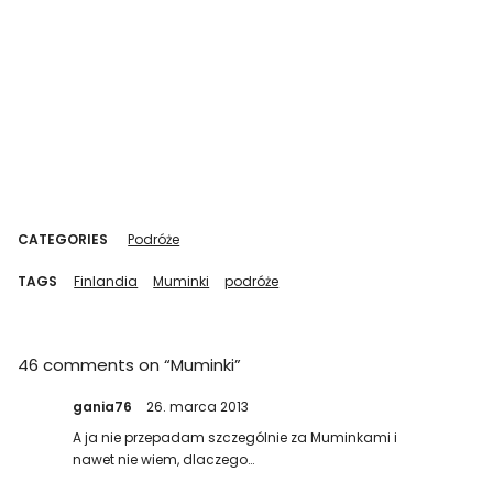
CATEGORIES
Podróże
TAGS
Finlandia
Muminki
podróże
46 comments on “
Muminki
”
gania76
26. marca 2013
A ja nie przepadam szczególnie za Muminkami i
nawet nie wiem, dlaczego…