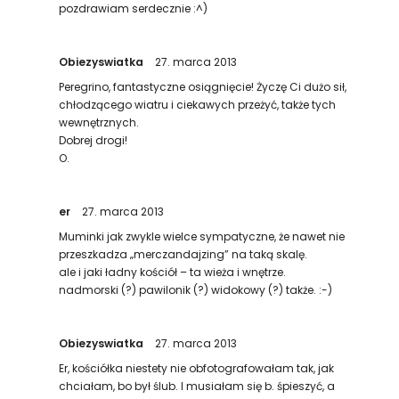
pozdrawiam serdecznie :^)
Obiezyswiatka
27. marca 2013
Peregrino, fantastyczne osiągnięcie! Życzę Ci dużo sił,
chłodzącego wiatru i ciekawych przeżyć, także tych
wewnętrznych.
Dobrej drogi!
O.
er
27. marca 2013
Muminki jak zwykle wielce sympatyczne, że nawet nie
przeszkadza „merczandajzing” na taką skalę.
ale i jaki ładny kościół – ta wieża i wnętrze.
nadmorski (?) pawilonik (?) widokowy (?) także. :-)
Obiezyswiatka
27. marca 2013
Er, kościółka niestety nie obfotografowałam tak, jak
chciałam, bo był ślub. I musiałam się b. śpieszyć, a