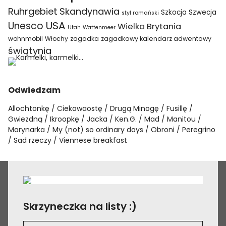
Ruhrgebiet
Skandynawia
Szkocja
Szwecja
styl romański
USA
Unesco
Wielka Brytania
Utah
Wattenmeer
wohnmobil
Włochy
zagadka
zagadkowy kalendarz adwentowy
świątynia
Odwiedzam
Allochtonkę
Ciekawaostę
Drugą Minogę
Fusillę
Gwiezdną
Ikroopkę
Jacka
Ken.G.
Mad
Manitou
Marynarka
My (not) so ordinary days
Obroni
Peregrino
Sad rzeczy
Viennese breakfast
Skrzyneczka na listy :)