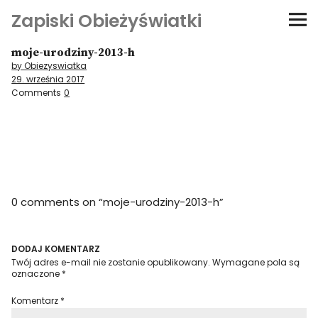
Zapiski Obieżyświatki
moje-urodziny-2013-h
Podróże
by Obiezyswiatka
29. września 2017
Kultura i sztuka
Comments
0
Kątem oka
O-fiszki
0 comments on “
moje-urodziny-2013-h
”
Niezwyczajne ściany
Dom na kółkach
DODAJ KOMENTARZ
Twój adres e-mail nie zostanie opublikowany.
Wymagane pola są
oznaczone
*
Komentarz
*