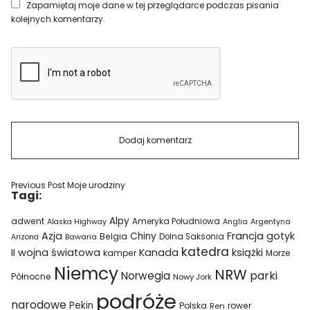
Zapamiętaj moje dane w tej przeglądarce podczas pisania
kolejnych komentarzy.
Previous Post
Moje urodziny
Tagi:
Alpy
adwent
Ameryka Południowa
Alaska Highway
Anglia
Argentyna
Azja
Francja
gotyk
Chiny
Belgia
Bawaria
Dolna Saksonia
Arizona
katedra
II wojna światowa
Kanada
książki
kamper
Morze
Niemcy
NRW
parki
Norwegia
Północne
Nowy Jork
podróże
narodowe
Pekin
Polska
rower
Ren