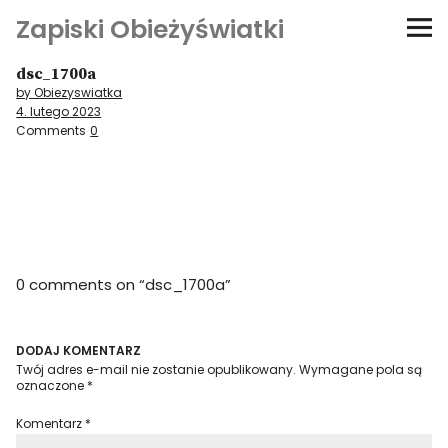
Zapiski Obieżyświatki
dsc_1700a
Podróże
by Obiezyswiatka
4. lutego 2023
Kultura i sztuka
Comments
0
Kątem oka
O-fiszki
0 comments on “
dsc_1700a
”
Niezwyczajne ściany
Dom na kółkach
DODAJ KOMENTARZ
Twój adres e-mail nie zostanie opublikowany.
Wymagane pola są
oznaczone
*
Komentarz
*