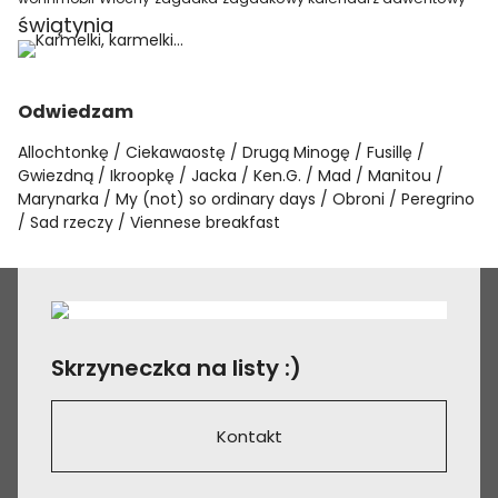
świątynia
Odwiedzam
Allochtonkę
Ciekawaostę
Drugą Minogę
Fusillę
Gwiezdną
Ikroopkę
Jacka
Ken.G.
Mad
Manitou
Marynarka
My (not) so ordinary days
Obroni
Peregrino
Sad rzeczy
Viennese breakfast
Skrzyneczka na listy :)
Kontakt