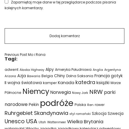
Zapamiętaj moje dane w tej przeglądarce podczas pisania
kolejnych komentarzy.
Previous Post
Mo i Rana
Tagi:
Alpy
adwent
Ameryka Południowa
Alaska Highway
Anglia
Argentyna
Azja
Francja
gotyk
Chiny
Belgia
Bawaria
Dolna Saksonia
Arizona
katedra
II wojna światowa
Kanada
książki
kamper
Morze
Niemcy
NRW
parki
Norwegia
Północne
Nowy Jork
podróże
narodowe
Pekin
Polska
rower
Ren
Ruhrgebiet
Skandynawia
Szkocja
Szwecja
styl romański
USA
Unesco
Wielka Brytania
Utah
Wattenmeer
wohnmobil
Włochy
zagadka
zagadkowy kalendarz adwentowy