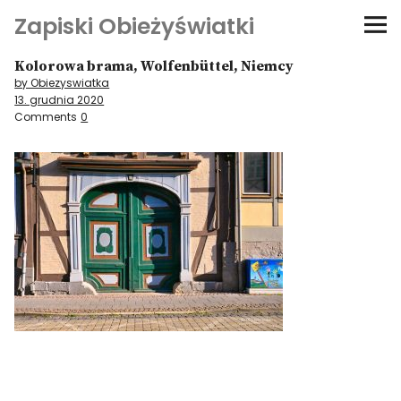
Zapiski Obieżyświatki
Kolorowa brama, Wolfenbüttel, Niemcy
Podróże
by Obiezyswiatka
13. grudnia 2020
Kultura i sztuka
Comments
0
Kątem oka
O-fiszki
Niezwyczajne ściany
Dom na kółkach