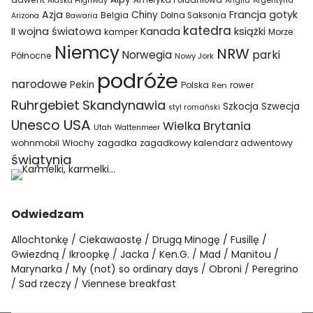
Ameryka Południowa
Alaska Highway
Anglia
Argentyna
Azja
Francja
gotyk
Chiny
Belgia
Bawaria
Dolna Saksonia
Arizona
katedra
II wojna światowa
Kanada
książki
kamper
Morze
Niemcy
NRW
parki
Norwegia
Północne
Nowy Jork
podróże
narodowe
Pekin
Polska
rower
Ren
Ruhrgebiet
Skandynawia
Szkocja
Szwecja
styl romański
USA
Unesco
Wielka Brytania
Utah
Wattenmeer
wohnmobil
Włochy
zagadka
zagadkowy kalendarz adwentowy
świątynia
Odwiedzam
Allochtonkę
Ciekawaostę
Drugą Minogę
Fusillę
Gwiezdną
Ikroopkę
Jacka
Ken.G.
Mad
Manitou
Marynarka
My (not) so ordinary days
Obroni
Peregrino
Sad rzeczy
Viennese breakfast