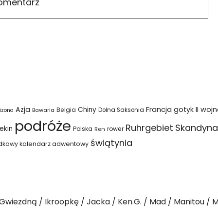
Azja
Francja
gotyk
II woj
Chiny
Belgia
Bawaria
Dolna Saksonia
izona
podróże
Ruhrgebiet
Skandyna
ekin
Polska
rower
Ren
świątynia
dkowy kalendarz adwentowy
Gwiezdną
Ikroopkę
Jacka
Ken.G.
Mad
Manitou
M