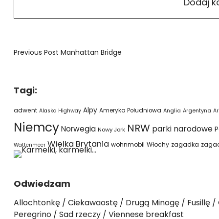
Previous Post
Manhattan Bridge
Tagi:
Alpy
adwent
Ameryka Południowa
Alaska Highway
Anglia
Argentyna
Ar
Niemcy
NRW
parki narodowe
Norwegia
P
Nowy Jork
Wielka Brytania
wohnmobil
Włochy
zagadka
zaga
Wattenmeer
Odwiedzam
Allochtonkę
Ciekawaostę
Drugą Minogę
Fusillę
Peregrino
Sad rzeczy
Viennese breakfast