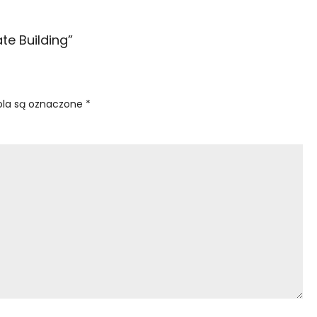
te Building
”
la są oznaczone
*