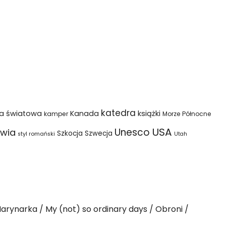
katedra
na światowa
Kanada
książki
kamper
Morze Północne
USA
Unesco
wia
Szkocja
Szwecja
styl romański
Utah
arynarka
My (not) so ordinary days
Obroni