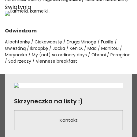
świątynia
Odwiedzam
Allochtonkę
Ciekawaostę
Drugą Minogę
Fusillę
Gwiezdną
Ikroopkę
Jacka
Ken.G.
Mad
Manitou
Marynarka
My (not) so ordinary days
Obroni
Peregrino
Sad rzeczy
Viennese breakfast
Skrzyneczka na listy :)
Kontakt