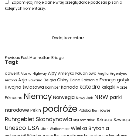
Zapamiętaj moje dane w tej przeglądarce podczas pisania
kolejnych komentarzy.
Previous Post
Manhattan Bridge
Tagi:
Alpy
adwent
Ameryka Południowa
Alaska Highway
Anglia
Argentyna
Azja
Francja
gotyk
Chiny
Belgia
Bawaria
Dolna Saksonia
Arizona
katedra
II wojna światowa
Kanada
książki
kamper
Morze
Niemcy
NRW
parki
Norwegia
Północne
Nowy Jork
podróże
narodowe
Pekin
Polska
rower
Ren
Ruhrgebiet
Skandynawia
Szkocja
Szwecja
styl romański
USA
Unesco
Wielka Brytania
Utah
Wattenmeer
wohnmobil
Włochy
zagadka
zagadkowy kalendarz adwentowy