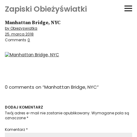
Zapiski Obieżyświatki
Manhattan Bridge, NYC
Podróże
by Obiezyswiatka
25. marca 2018
Kultura i sztuka
Comments
0
Kątem oka
O-fiszki
0 comments on “
Manhattan Bridge, NYC
”
Niezwyczajne ściany
Dom na kółkach
DODAJ KOMENTARZ
Twój adres e-mail nie zostanie opublikowany.
Wymagane pola są
oznaczone
*
Komentarz
*