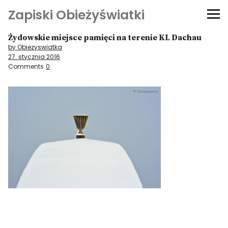
Zapiski Obieżyświatki
Żydowskie miejsce pamięci na terenie KL Dachau
Podróże
by Obiezyswiatka
27. stycznia 2016
Kultura i sztuka
Comments
0
Kątem oka
O-fiszki
Niezwyczajne ściany
Dom na kółkach