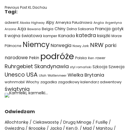
Previous Post
KL Dachau
Tagi:
Alpy
adwent
Ameryka Południowa
Alaska Highway
Anglia
Argentyna
Azja
Francja
gotyk
Chiny
Belgia
Bawaria
Dolna Saksonia
Arizona
katedra
II wojna światowa
Kanada
książki
kamper
Morze
Niemcy
NRW
parki
Norwegia
Północne
Nowy Jork
podróże
narodowe
Pekin
Polska
rower
Ren
Ruhrgebiet
Skandynawia
Szkocja
Szwecja
styl romański
USA
Unesco
Wielka Brytania
Utah
Wattenmeer
wohnmobil
Włochy
zagadka
zagadkowy kalendarz adwentowy
świątynia
Odwiedzam
Allochtonkę
Ciekawaostę
Drugą Minogę
Fusillę
Gwiezdną
Ikroopkę
Jacka
Ken.G.
Mad
Manitou