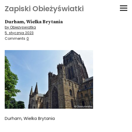
Zapiski Obieżyświatki
Durham, Wielka Brytania
Podróże
by Obiezyswiatka
5. stycznia 2023
Kultura i sztuka
Comments
0
Kątem oka
O-fiszki
Niezwyczajne ściany
Dom na kółkach
Durham, Wielka Brytania