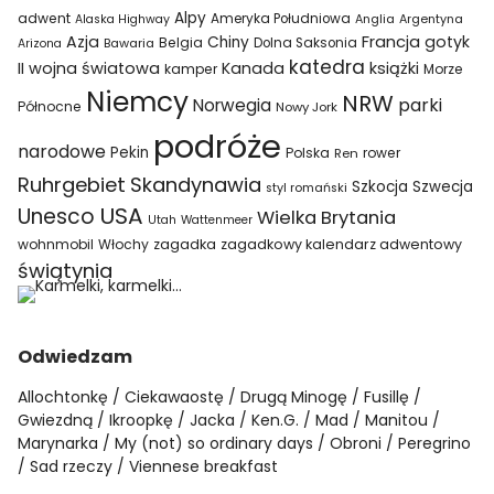
Alpy
adwent
Ameryka Południowa
Alaska Highway
Anglia
Argentyna
Azja
Francja
gotyk
Chiny
Belgia
Bawaria
Dolna Saksonia
Arizona
katedra
II wojna światowa
Kanada
książki
kamper
Morze
Niemcy
NRW
parki
Norwegia
Północne
Nowy Jork
podróże
narodowe
Pekin
Polska
rower
Ren
Ruhrgebiet
Skandynawia
Szkocja
Szwecja
styl romański
USA
Unesco
Wielka Brytania
Utah
Wattenmeer
wohnmobil
Włochy
zagadka
zagadkowy kalendarz adwentowy
świątynia
Odwiedzam
Allochtonkę
Ciekawaostę
Drugą Minogę
Fusillę
Gwiezdną
Ikroopkę
Jacka
Ken.G.
Mad
Manitou
Marynarka
My (not) so ordinary days
Obroni
Peregrino
Sad rzeczy
Viennese breakfast