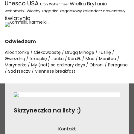
USA
Unesco
Wielka Brytania
Utah
Wattenmeer
wohnmobil
Włochy
zagadka
zagadkowy kalendarz adwentowy
świątynia
Odwiedzam
Allochtonkę
Ciekawaostę
Drugą Minogę
Fusillę
Gwiezdną
Ikroopkę
Jacka
Ken.G.
Mad
Manitou
Marynarka
My (not) so ordinary days
Obroni
Peregrino
Sad rzeczy
Viennese breakfast
Skrzyneczka na listy :)
Kontakt