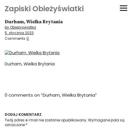
Zapiski Obieżyświatki
Durham, Wielka Brytania
Podróże
by Obiezyswiatka
5. stycznia 2023
Kultura i sztuka
Comments
0
Kątem oka
Durham, Wielka Brytania
O-fiszki
Niezwyczajne ściany
0 comments on “
Durham, Wielka Brytania
”
Dom na kółkach
DODAJ KOMENTARZ
Twój adres e-mail nie zostanie opublikowany.
Wymagane pola są
oznaczone
*