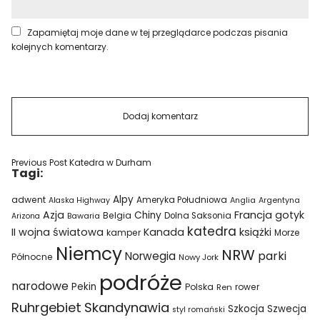
Zapamiętaj moje dane w tej przeglądarce podczas pisania
kolejnych komentarzy.
Previous Post
Katedra w Durham
Tagi:
Alpy
adwent
Ameryka Południowa
Alaska Highway
Anglia
Argentyna
Azja
Francja
gotyk
Chiny
Belgia
Bawaria
Dolna Saksonia
Arizona
katedra
II wojna światowa
Kanada
książki
kamper
Morze
Niemcy
NRW
parki
Norwegia
Północne
Nowy Jork
podróże
narodowe
Pekin
Polska
rower
Ren
Ruhrgebiet
Skandynawia
Szkocja
Szwecja
styl romański