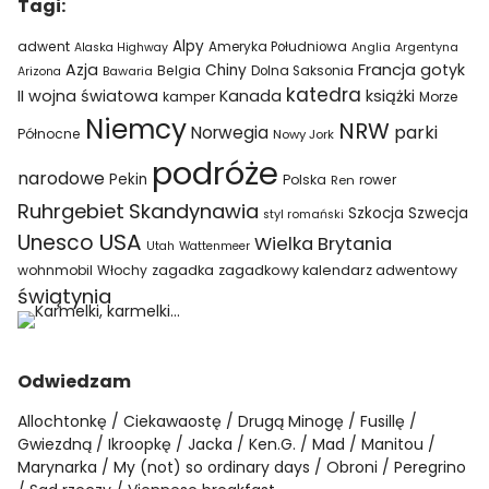
Tagi:
Alpy
adwent
Ameryka Południowa
Alaska Highway
Anglia
Argentyna
Azja
Francja
gotyk
Chiny
Belgia
Bawaria
Dolna Saksonia
Arizona
katedra
II wojna światowa
Kanada
książki
kamper
Morze
Niemcy
NRW
parki
Norwegia
Północne
Nowy Jork
podróże
narodowe
Pekin
Polska
rower
Ren
Ruhrgebiet
Skandynawia
Szkocja
Szwecja
styl romański
USA
Unesco
Wielka Brytania
Utah
Wattenmeer
wohnmobil
Włochy
zagadka
zagadkowy kalendarz adwentowy
świątynia
Odwiedzam
Allochtonkę
Ciekawaostę
Drugą Minogę
Fusillę
Gwiezdną
Ikroopkę
Jacka
Ken.G.
Mad
Manitou
Marynarka
My (not) so ordinary days
Obroni
Peregrino