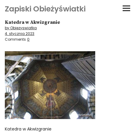
Zapiski Obieżyświatki
Katedra w Akwizgranie
Podróże
by Obiezyswiatka
4. stycznia 2023
Kultura i sztuka
Comments
0
Kątem oka
O-fiszki
Niezwyczajne ściany
Dom na kółkach
Katedra w Akwizgranie