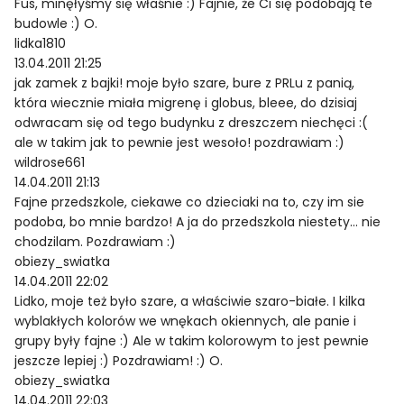
Fus, minęłyśmy się właśnie :) Fajnie, że Ci się podobają te
budowle :) O.
lidka1810
13.04.2011 21:25
jak zamek z bajki! moje było szare, bure z PRLu z panią,
która wiecznie miała migrenę i globus, bleee, do dzisiaj
odwracam się od tego budynku z dreszczem niechęci :(
ale w takim jak to pewnie jest wesoło! pozdrawiam :)
wildrose661
14.04.2011 21:13
Fajne przedszkole, ciekawe co dzieciaki na to, czy im sie
podoba, bo mnie bardzo! A ja do przedszkola niestety… nie
chodzilam. Pozdrawiam :)
obiezy_swiatka
14.04.2011 22:02
Lidko, moje też było szare, a właściwie szaro-białe. I kilka
wyblakłych kolorów we wnękach okiennych, ale panie i
grupy były fajne :) Ale w takim kolorowym to jest pewnie
jeszcze lepiej :) Pozdrawiam! :) O.
obiezy_swiatka
14.04.2011 22:03