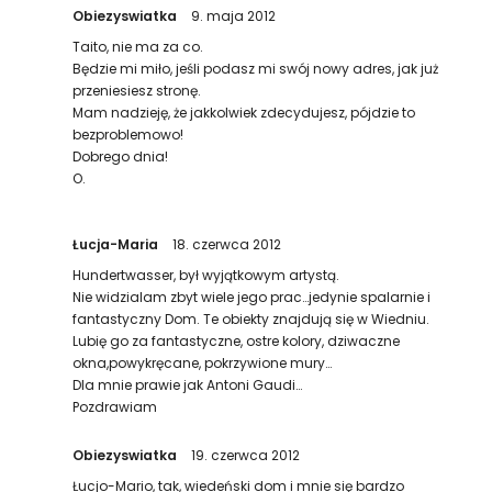
Obiezyswiatka
9. maja 2012
Taito, nie ma za co.
Będzie mi miło, jeśli podasz mi swój nowy adres, jak już
przeniesiesz stronę.
Mam nadzieję, że jakkolwiek zdecydujesz, pójdzie to
bezproblemowo!
Dobrego dnia!
O.
Łucja-Maria
18. czerwca 2012
Hundertwasser, był wyjątkowym artystą.
Nie widzialam zbyt wiele jego prac…jedynie spalarnie i
fantastyczny Dom. Te obiekty znajdują się w Wiedniu.
Lubię go za fantastyczne, ostre kolory, dziwaczne
okna,powykręcane, pokrzywione mury…
Dla mnie prawie jak Antoni Gaudi…
Pozdrawiam
Obiezyswiatka
19. czerwca 2012
Łucjo-Mario, tak, wiedeński dom i mnie się bardzo