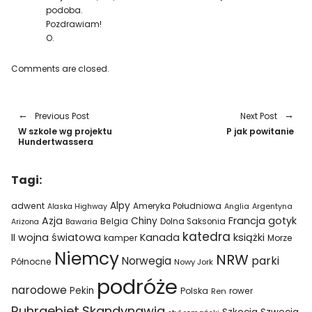
podoba.
Pozdrawiam!
O.
Comments are closed.
Previous Post
Next Post
W szkole wg projektu
P jak powitanie
Hundertwassera
Tagi:
Alpy
adwent
Ameryka Południowa
Alaska Highway
Anglia
Argentyna
Azja
Francja
gotyk
Chiny
Belgia
Bawaria
Dolna Saksonia
Arizona
katedra
II wojna światowa
Kanada
książki
kamper
Morze
Niemcy
NRW
parki
Norwegia
Północne
Nowy Jork
podróże
narodowe
Pekin
Polska
rower
Ren
Ruhrgebiet
Skandynawia