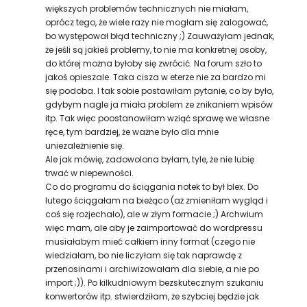
większych problemów technicznych nie miałam,
oprócz tego, że wiele razy nie mogłam się zalogować,
bo występował błąd techniczny ;) Zauważyłam jednak,
że jeśli są jakieś problemy, to nie ma konkretnej osoby,
do której można byłoby się zwrócić. Na forum szło to
jakoś opieszale. Taka cisza w eterze nie za bardzo mi
się podoba. I tak sobie postawiłam pytanie, co by było,
gdybym nagle ja miała problem ze znikaniem wpisów
itp. Tak więc poostanowiłam wziąć sprawę we własne
ręce, tym bardziej, że ważne było dla mnie
uniezależnienie się.
Ale jak mówię, zadowolona byłam, tyle, że nie lubię
trwać w niepewności.
Co do programu do ściągania notek to był blex. Do
lutego ściągałam na bieżąco (aż zmieniłam wygląd i
coś się rozjechało), ale w złym formacie ;) Archwium
więc mam, ale aby je zaimportować do wordpressu
musiałabym mieć całkiem inny format (czego nie
wiedziałam, bo nie liczyłam się tak naprawdę z
przenosinami i archiwizowałam dla siebie, a nie po
import ;)). Po kilkudniowym bezskutecznym szukaniu
konwertorów itp. stwierdziłam, że szybciej będzie jak