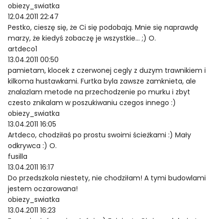
obiezy_swiatka
12.04.2011 22:47
Pestko, cieszę się, że Ci się podobają. Mnie się naprawdę
marzy, że kiedyś zobaczę je wszystkie… ;) O.
artdeco1
13.04.2011 00:50
pamietam, klocek z czerwonej cegly z duzym trawnikiem i
kilkoma hustawkami. Furtka byla zawsze zamknieta, ale
znalazlam metode na przechodzenie po murku i zbyt
czesto znikalam w poszukiwaniu czegos innego :)
obiezy_swiatka
13.04.2011 16:05
Artdeco, chodziłaś po prostu swoimi ścieżkami :) Mały
odkrywca :) O.
fusilla
13.04.2011 16:17
Do przedszkola niestety, nie chodziłam! A tymi budowlami
jestem oczarowana!
obiezy_swiatka
13.04.2011 16:23