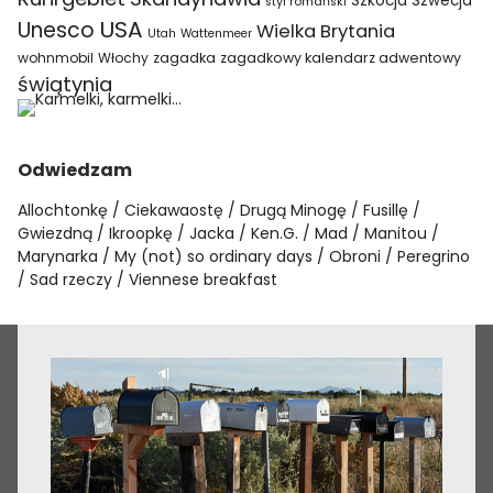
Szkocja
Szwecja
styl romański
USA
Unesco
Wielka Brytania
Utah
Wattenmeer
wohnmobil
Włochy
zagadka
zagadkowy kalendarz adwentowy
świątynia
Odwiedzam
Allochtonkę
Ciekawaostę
Drugą Minogę
Fusillę
Gwiezdną
Ikroopkę
Jacka
Ken.G.
Mad
Manitou
Marynarka
My (not) so ordinary days
Obroni
Peregrino
Sad rzeczy
Viennese breakfast