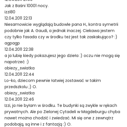
Jak z Baśni 10001 nocy.
izzi80
12.04.2011 22:13
Niesamowicie wyglądają budowle pana H., kontra symetrii
podobnie jak A. Gaudi, a jednak inaczej. Ciekawa jestem
czy tylko fasada czy w środku też jest tak zaskakująco? :)
agpagp
12.04.2011 22:38
a ja lubię kiedy pokazujesz jego dzieła :) oczu nie mogą się
napatrzeć :)
obiezy_swiatka
12.04.2011 22:44
Lo-ko, dziecom pewnie łatwiej zostawać w takim
przedszkolu ;) O.
obiezy_swiatka
12.04.2011 22:46
Izzi, ja nie byłam w środku. Te budynki są zwykle w rękach
prywatnych. Ale po Zielonej Cytadeli w Magdeburgu chyba
nawet można chodzić i zwiedzać. Mi się one z zewnątrz
podobają, są inne i z fantazją :) O.