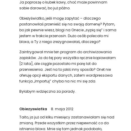
Ja poproszę o kubek kawy, choć może powinnam
sobie darować, bo już późno.
Obieżyświatko, jeśli mogę zapytać – dlaczego
postanowiłaś przenieść się na swoją domenę? Pytam,
bo jak pewnie wiesz, blogi na Onecie „sypią się” i sama
jestem w trakcie przenosin. Dużo osób polecało mi
bloxa, a Ty z niego zrezygnowałaś, dlaczego?
Zaintrygował mnie ten program do archiwizowania
zapisków. Ja do tej pory wszystko ręcznie kopiowałam
[2 lata], ale ciągle pozostało mi parę lat do
przeniesienia. Jest na to jakiś inny sposób? Onet nie
oferuję opcji eksportu danych, zatem wordpressowa
funkcja „Importuj” chyba na nic mi się zda.
Byłabym wdzięczna za porady.
Obiezyswiatka
8. maja 2012
Taito, ja już od kilku miesięcy zastanawiałam się nad
zmianą. Przede wszystkim przez niepewność co do
istnienia bloxa. Mnie się tam jednak podobało,