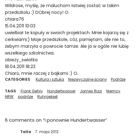
Wildrose, myślę, że maluchom łatwiej zostać w takim
przedszkolu :) DObrej nocy! O.
chiara76
15.04.2011 10:03
uwielbiał te kopuły w swoich projektach. Mnie kojarzą się z
cerkwiami;) Moje przedszkole, cóż, pamiętam, ale nie to,
żebym marzyła o powrocie tamże. Ale ja w ogóle nie lubię
wszelkiego szkolnictwa.
obiezy_swiatka
18.04.2011 18:23
Chiaro, mnie raczej z bajkami :) O.
CATEGORIES
Kultura i sztuka
Niezwyczajne ściany
Podróże
TAGS
Frank Gehry
Hundertwasser
James Rizzi
Niemcy
NRW
podróże
Ruhrgebiet
6 comments on “
I ponownie Hundertwasser
”
Taita
7. maja 2012