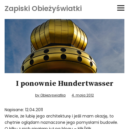
Zapiski Obieżyświatki
Podróże
Kultura i sztuka
Kątem oka
O-fiszki
I ponownie Hundertwasser
Niezwyczajne ściany
by Obiezyswiatka
4. maja 2012
Dom na kółkach
Napisane: 12.04.2011
Wiecie, że lubię jego architekturę i jeśli mam okazję, to
chętnie oglądam naznaczone jego pomysłami budowle.
O kilku z nich pisałam już na blogu –
klik/klik