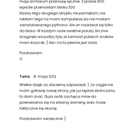
moje archiwum przeniosę ręcznie. Z prawie 600
wpisów przeniosłam blisko 300.
Nazwy tego drugiego skryptu nie pamiętam, nie
robiłam tego na moim komputerze, bo nie miałam
zainstalowanego pythona. Ale on nadawał się tylko
do bloxa. W każdym razie swietnie poszło, ślicznie
ściągnęło wszystko, tyle, że zamiast polskich znaków
mam krzaczki ;) Ale i na to pewnie jest rada.
Pozdrawiam.
O.
Taita
8. maja 2012
Wielkie dzięki za obszerną odpowiedź :) Ja ciągle nie
mam gotowej nowej strony, jak już będzie skończona,
to dam znać. Dużo osób zachęca mnie do
przeniesienia się na własną domenę, wiec może
faktycznie się skuszę.
Pozdrawiam serdecznie :)