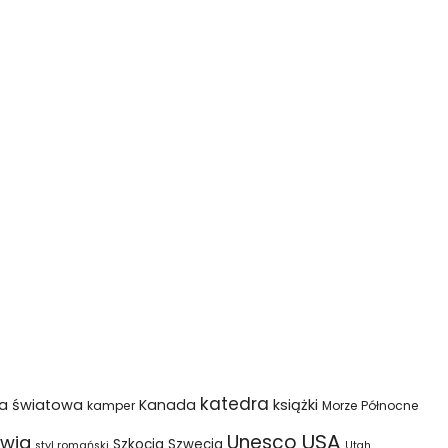
katedra
na światowa
Kanada
książki
kamper
Morze Północne
USA
Unesco
wia
Szkocja
Szwecja
styl romański
Utah