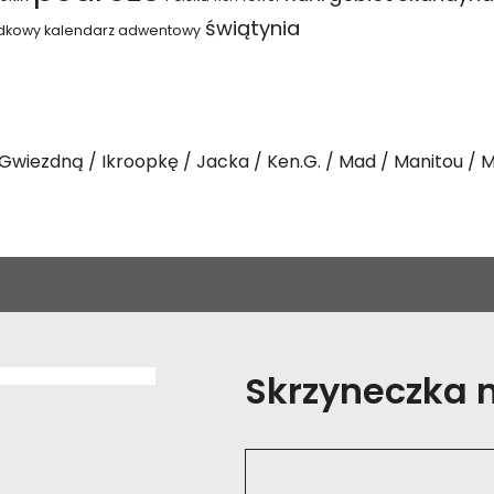
świątynia
dkowy kalendarz adwentowy
Gwiezdną
Ikroopkę
Jacka
Ken.G.
Mad
Manitou
M
Skrzyneczka na