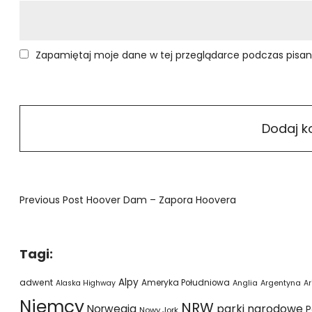
Zapamiętaj moje dane w tej przeglądarce podczas pisan
Previous Post
Hoover Dam – Zapora Hoovera
Tagi:
Alpy
adwent
Ameryka Południowa
Alaska Highway
Anglia
Argentyna
Ar
Niemcy
NRW
parki narodowe
Norwegia
P
Nowy Jork