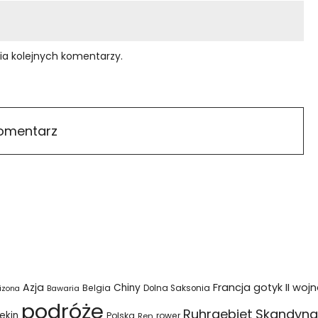
ia kolejnych komentarzy.
Azja
Francja
gotyk
II woj
Chiny
Belgia
Bawaria
Dolna Saksonia
izona
podróże
Ruhrgebiet
Skandyna
ekin
Polska
rower
Ren