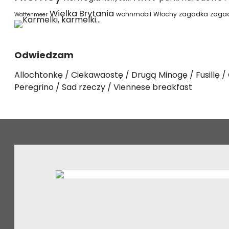
Wielka Brytania
wohnmobil
Włochy
zagadka
zaga
Wattenmeer
Odwiedzam
Allochtonkę
Ciekawaostę
Drugą Minogę
Fusillę
Peregrino
Sad rzeczy
Viennese breakfast