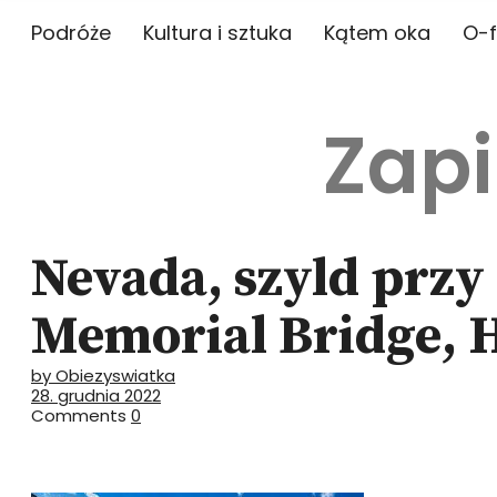
Podróże
Kultura i sztuka
Kątem oka
O-f
Zapi
Nevada, szyld przy
Memorial Bridge, 
by Obiezyswiatka
28. grudnia 2022
Comments
0