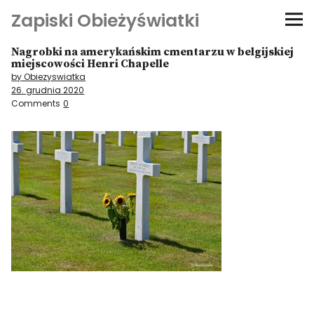
Zapiski Obieżyświatki
Nagrobki na amerykańskim cmentarzu w belgijskiej
Podróże
miejscowości Henri Chapelle
by Obiezyswiatka
26. grudnia 2020
Kultura i sztuka
Comments
0
Kątem oka
O-fiszki
Niezwyczajne ściany
Dom na kółkach