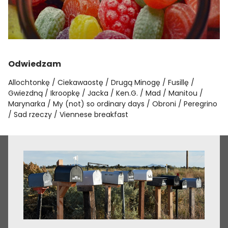
Odwiedzam
Allochtonkę
Ciekawaostę
Drugą Minogę
Fusillę
Gwiezdną
Ikroopkę
Jacka
Ken.G.
Mad
Manitou
Marynarka
My (not) so ordinary days
Obroni
Peregrino
Sad rzeczy
Viennese breakfast