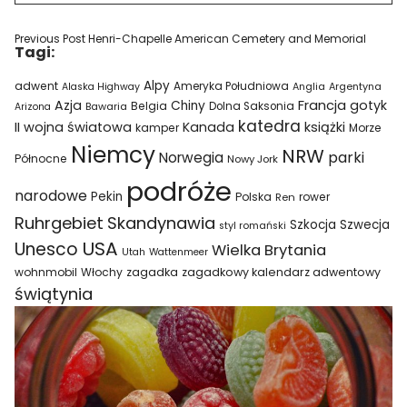
Previous Post
Henri-Chapelle American Cemetery and Memorial
Tagi:
Alpy
adwent
Ameryka Południowa
Alaska Highway
Anglia
Argentyna
Azja
Francja
gotyk
Chiny
Belgia
Bawaria
Dolna Saksonia
Arizona
katedra
II wojna światowa
Kanada
książki
kamper
Morze
Niemcy
NRW
parki
Norwegia
Północne
Nowy Jork
podróże
narodowe
Pekin
Polska
rower
Ren
Ruhrgebiet
Skandynawia
Szkocja
Szwecja
styl romański
USA
Unesco
Wielka Brytania
Utah
Wattenmeer
wohnmobil
Włochy
zagadka
zagadkowy kalendarz adwentowy
świątynia