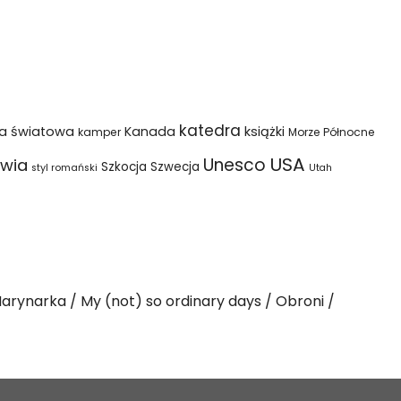
katedra
na światowa
Kanada
książki
kamper
Morze Północne
USA
Unesco
wia
Szkocja
Szwecja
styl romański
Utah
arynarka
My (not) so ordinary days
Obroni