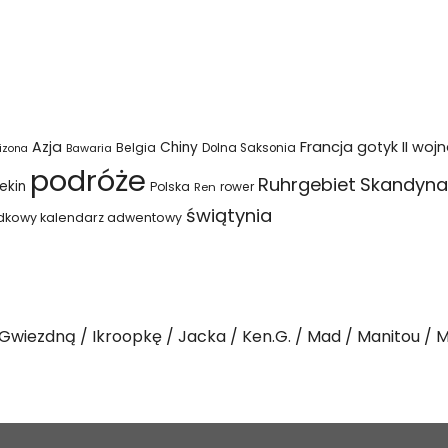
Azja
Francja
gotyk
II woj
Chiny
Belgia
Bawaria
Dolna Saksonia
izona
podróże
Ruhrgebiet
Skandyna
ekin
Polska
rower
Ren
świątynia
dkowy kalendarz adwentowy
Gwiezdną
Ikroopkę
Jacka
Ken.G.
Mad
Manitou
M