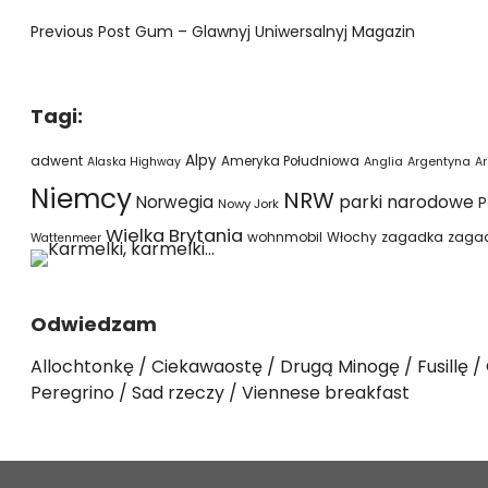
Previous Post
Gum – Glawnyj Uniwersalnyj Magazin
Tagi:
Alpy
adwent
Ameryka Południowa
Alaska Highway
Anglia
Argentyna
Ar
Niemcy
NRW
parki narodowe
Norwegia
P
Nowy Jork
Wielka Brytania
wohnmobil
Włochy
zagadka
zaga
Wattenmeer
Odwiedzam
Allochtonkę
Ciekawaostę
Drugą Minogę
Fusillę
Peregrino
Sad rzeczy
Viennese breakfast