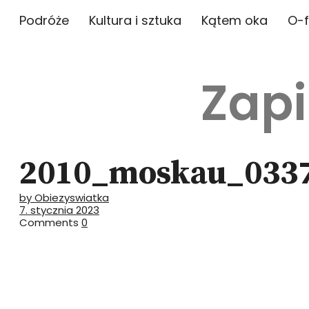
Podróże
Kultura i sztuka
Kątem oka
O-f
Zapi
2010_moskau_033
by Obiezyswiatka
7. stycznia 2023
Comments
0