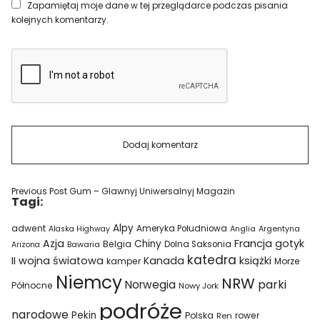
Zapamiętaj moje dane w tej przeglądarce podczas pisania
kolejnych komentarzy.
Previous Post
Gum – Glawnyj Uniwersalnyj Magazin
Tagi:
Alpy
adwent
Ameryka Południowa
Alaska Highway
Anglia
Argentyna
Azja
Francja
gotyk
Chiny
Belgia
Bawaria
Dolna Saksonia
Arizona
katedra
II wojna światowa
Kanada
książki
kamper
Morze
Niemcy
NRW
parki
Norwegia
Północne
Nowy Jork
podróże
narodowe
Pekin
Polska
rower
Ren