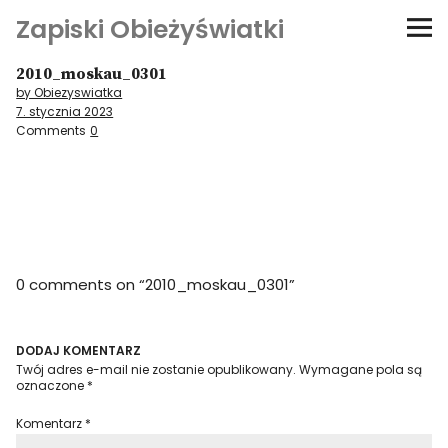
Zapiski Obieżyświatki
2010_moskau_0301
Podróże
by Obiezyswiatka
7. stycznia 2023
Kultura i sztuka
Comments
0
Kątem oka
O-fiszki
0 comments on “
2010_moskau_0301
”
Niezwyczajne ściany
Dom na kółkach
DODAJ KOMENTARZ
Twój adres e-mail nie zostanie opublikowany.
Wymagane pola są
oznaczone
*
Komentarz
*