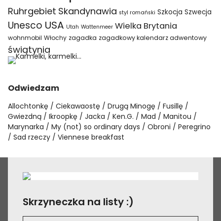
Ruhrgebiet
Skandynawia
Szkocja
Szwecja
styl romański
USA
Unesco
Wielka Brytania
Utah
Wattenmeer
wohnmobil
Włochy
zagadka
zagadkowy kalendarz adwentowy
świątynia
Odwiedzam
Allochtonkę
Ciekawaostę
Drugą Minogę
Fusillę
Gwiezdną
Ikroopkę
Jacka
Ken.G.
Mad
Manitou
Marynarka
My (not) so ordinary days
Obroni
Peregrino
Sad rzeczy
Viennese breakfast
Skrzyneczka na listy :)