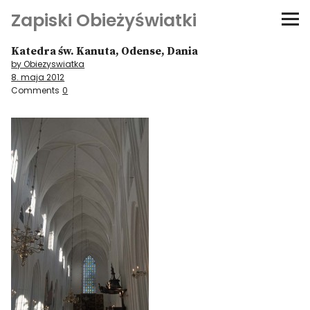
Zapiski Obieżyświatki
Katedra św. Kanuta, Odense, Dania
Podróże
by Obiezyswiatka
8. maja 2012
Kultura i sztuka
Comments
0
Kątem oka
O-fiszki
Niezwyczajne ściany
Dom na kółkach