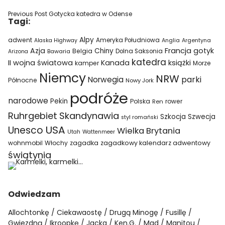
Previous Post
Gotycka katedra w Odense
Tagi:
Alpy
adwent
Ameryka Południowa
Alaska Highway
Anglia
Argentyna
Azja
Francja
gotyk
Chiny
Belgia
Bawaria
Dolna Saksonia
Arizona
katedra
II wojna światowa
Kanada
książki
kamper
Morze
Niemcy
NRW
parki
Norwegia
Północne
Nowy Jork
podróże
narodowe
Pekin
Polska
rower
Ren
Ruhrgebiet
Skandynawia
Szkocja
Szwecja
styl romański
USA
Unesco
Wielka Brytania
Utah
Wattenmeer
wohnmobil
Włochy
zagadka
zagadkowy kalendarz adwentowy
świątynia
Odwiedzam
Allochtonkę
Ciekawaostę
Drugą Minogę
Fusillę
Gwiezdną
Ikroopkę
Jacka
Ken.G.
Mad
Manitou