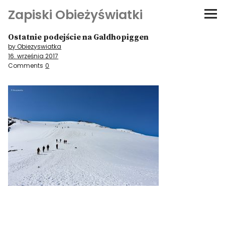
Zapiski Obieżyświatki
Ostatnie podejście na Galdhopiggen
Podróże
by Obiezyswiatka
16. września 2017
Kultura i sztuka
Comments
0
Kątem oka
O-fiszki
Niezwyczajne ściany
Dom na kółkach