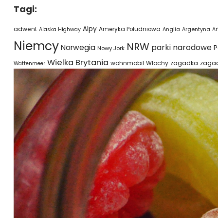
Tagi:
Alpy
adwent
Ameryka Południowa
Alaska Highway
Anglia
Argentyna
Ar
Niemcy
NRW
parki narodowe
Norwegia
P
Nowy Jork
Wielka Brytania
wohnmobil
Włochy
zagadka
zaga
Wattenmeer