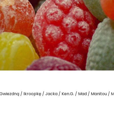
Gwiezdną
Ikroopkę
Jacka
Ken.G.
Mad
Manitou
M