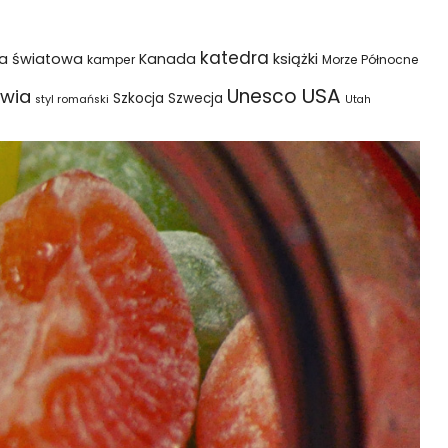
katedra
na światowa
Kanada
książki
kamper
Morze Północne
USA
Unesco
wia
Szkocja
Szwecja
styl romański
Utah