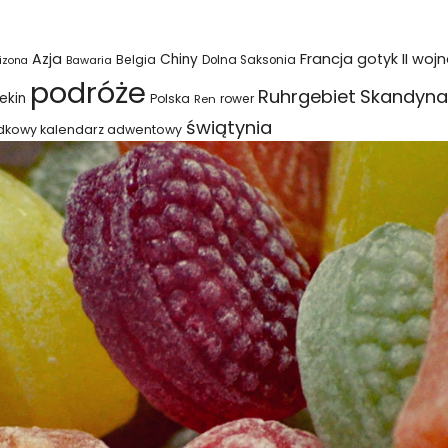
Azja
Francja
gotyk
II woj
Chiny
Belgia
Bawaria
Dolna Saksonia
izona
podróże
Ruhrgebiet
Skandyna
ekin
Polska
rower
Ren
świątynia
dkowy kalendarz adwentowy