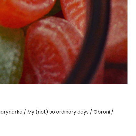
arynarka
My (not) so ordinary days
Obroni