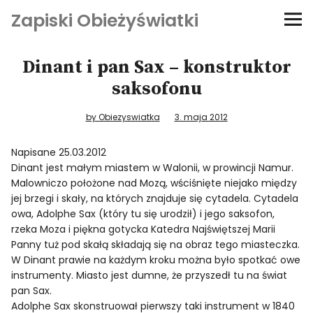
Zapiski Obieżyświatki
Podróże
Dinant i pan Sax – konstruktor
saksofonu
Kultura i sztuka
by Obiezyswiatka
3. maja 2012
Kątem oka
Napisane 25.03.2012
Dinant jest małym miastem w Walonii, w prowincji Namur.
O-fiszki
Malowniczo położone nad Mozą, wściśnięte niejako między
jej brzegi i skały, na których znajduje się cytadela. Cytadela
Niezwyczajne ściany
owa, Adolphe Sax (który tu się urodził) i jego saksofon,
rzeka Moza i piękna gotycka Katedra Najświętszej Marii
Panny tuż pod skałą składają się na obraz tego miasteczka.
Dom na kółkach
W Dinant prawie na każdym kroku można było spotkać owe
instrumenty. Miasto jest dumne, że przyszedł tu na świat
pan Sax.
Adolphe Sax skonstruował pierwszy taki instrument w 1840