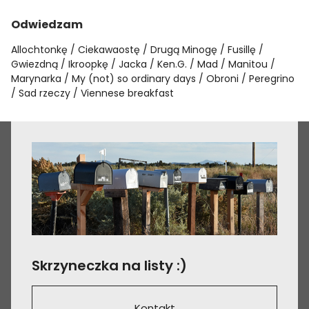
Odwiedzam
Allochtonkę
Ciekawaostę
Drugą Minogę
Fusillę
Gwiezdną
Ikroopkę
Jacka
Ken.G.
Mad
Manitou
Marynarka
My (not) so ordinary days
Obroni
Peregrino
Sad rzeczy
Viennese breakfast
Skrzyneczka na listy :)
Kontakt