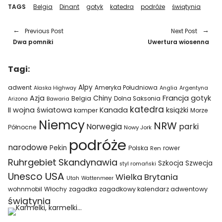
TAGS
Belgia
Dinant
gotyk
katedra
podróże
świątynia
Previous Post
Next Post
Dwa pomniki
Uwertura wiosenna
Tagi:
Alpy
adwent
Ameryka Południowa
Alaska Highway
Anglia
Argentyna
Azja
Francja
gotyk
Chiny
Belgia
Bawaria
Dolna Saksonia
Arizona
katedra
II wojna światowa
Kanada
książki
kamper
Morze
Niemcy
NRW
parki
Norwegia
Północne
Nowy Jork
podróże
narodowe
Pekin
Polska
rower
Ren
Ruhrgebiet
Skandynawia
Szkocja
Szwecja
styl romański
USA
Unesco
Wielka Brytania
Utah
Wattenmeer
wohnmobil
Włochy
zagadka
zagadkowy kalendarz adwentowy
świątynia