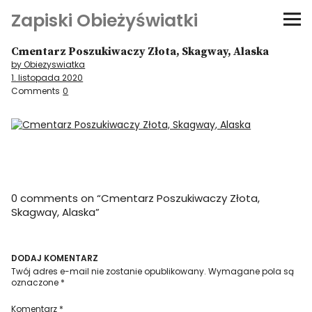
Zapiski Obieżyświatki
Cmentarz Poszukiwaczy Złota, Skagway, Alaska
Podróże
by Obiezyswiatka
1. listopada 2020
Kultura i sztuka
Comments
0
Kątem oka
O-fiszki
0 comments on “
Cmentarz Poszukiwaczy Złota,
Niezwyczajne ściany
Skagway, Alaska
”
Dom na kółkach
DODAJ KOMENTARZ
Twój adres e-mail nie zostanie opublikowany.
Wymagane pola są
oznaczone
*
Komentarz
*