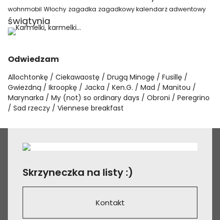
wohnmobil
Włochy
zagadka
zagadkowy kalendarz adwentowy
świątynia
Odwiedzam
Allochtonkę
Ciekawaostę
Drugą Minogę
Fusillę
Gwiezdną
Ikroopkę
Jacka
Ken.G.
Mad
Manitou
Marynarka
My (not) so ordinary days
Obroni
Peregrino
Sad rzeczy
Viennese breakfast
Skrzyneczka na listy :)
Kontakt