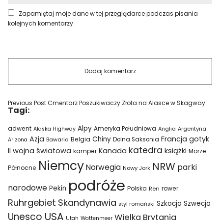
Zapamiętaj moje dane w tej przeglądarce podczas pisania
kolejnych komentarzy.
Previous Post
Cmentarz Poszukiwaczy Złota na Alasce w Skagway
Tagi:
Alpy
adwent
Ameryka Południowa
Alaska Highway
Anglia
Argentyna
Azja
Francja
gotyk
Chiny
Belgia
Bawaria
Dolna Saksonia
Arizona
katedra
II wojna światowa
Kanada
książki
kamper
Morze
Niemcy
NRW
parki
Norwegia
Północne
Nowy Jork
podróże
narodowe
Pekin
Polska
rower
Ren
Ruhrgebiet
Skandynawia
Szkocja
Szwecja
styl romański
USA
Unesco
Wielka Brytania
Utah
Wattenmeer