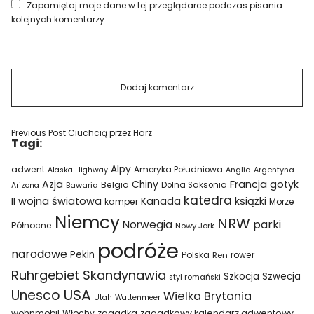
Zapamiętaj moje dane w tej przeglądarce podczas pisania
kolejnych komentarzy.
Previous Post
Ciuchcią przez Harz
Tagi:
Alpy
adwent
Ameryka Południowa
Alaska Highway
Anglia
Argentyna
Azja
Francja
gotyk
Chiny
Belgia
Bawaria
Dolna Saksonia
Arizona
katedra
II wojna światowa
Kanada
książki
kamper
Morze
Niemcy
NRW
parki
Norwegia
Północne
Nowy Jork
podróże
narodowe
Pekin
Polska
rower
Ren
Ruhrgebiet
Skandynawia
Szkocja
Szwecja
styl romański
USA
Unesco
Wielka Brytania
Utah
Wattenmeer
wohnmobil
Włochy
zagadka
zagadkowy kalendarz adwentowy