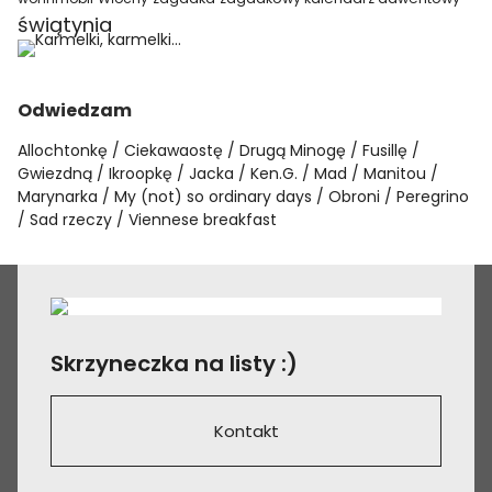
świątynia
Odwiedzam
Allochtonkę
Ciekawaostę
Drugą Minogę
Fusillę
Gwiezdną
Ikroopkę
Jacka
Ken.G.
Mad
Manitou
Marynarka
My (not) so ordinary days
Obroni
Peregrino
Sad rzeczy
Viennese breakfast
Skrzyneczka na listy :)
Kontakt