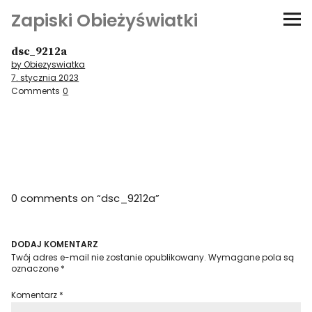
Zapiski Obieżyświatki
dsc_9212a
Podróże
by Obiezyswiatka
7. stycznia 2023
Kultura i sztuka
Comments
0
Kątem oka
O-fiszki
0 comments on “
dsc_9212a
”
Niezwyczajne ściany
Dom na kółkach
DODAJ KOMENTARZ
Twój adres e-mail nie zostanie opublikowany.
Wymagane pola są
oznaczone
*
Komentarz
*