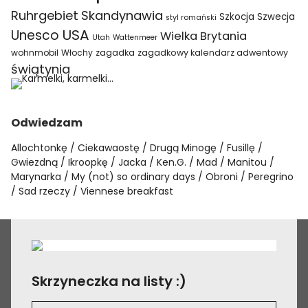
Ruhrgebiet
Skandynawia
Szkocja
Szwecja
styl romański
USA
Unesco
Wielka Brytania
Utah
Wattenmeer
wohnmobil
Włochy
zagadka
zagadkowy kalendarz adwentowy
świątynia
Odwiedzam
Allochtonkę
Ciekawaostę
Drugą Minogę
Fusillę
Gwiezdną
Ikroopkę
Jacka
Ken.G.
Mad
Manitou
Marynarka
My (not) so ordinary days
Obroni
Peregrino
Sad rzeczy
Viennese breakfast
Skrzyneczka na listy :)