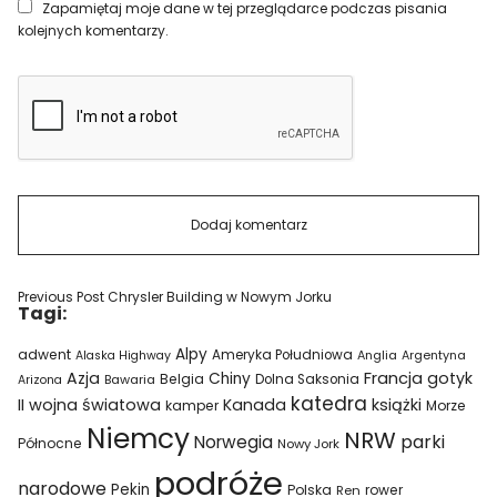
Zapamiętaj moje dane w tej przeglądarce podczas pisania
kolejnych komentarzy.
Previous Post
Chrysler Building w Nowym Jorku
Tagi:
Alpy
adwent
Ameryka Południowa
Alaska Highway
Anglia
Argentyna
Azja
Francja
gotyk
Chiny
Belgia
Bawaria
Dolna Saksonia
Arizona
katedra
II wojna światowa
Kanada
książki
kamper
Morze
Niemcy
NRW
parki
Norwegia
Północne
Nowy Jork
podróże
narodowe
Pekin
Polska
rower
Ren