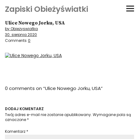
Zapiski Obieżyświatki
Ulice Nowego Jorku, USA
Podróże
by Obiezyswiatka
30. sierpnia 2020
Kultura i sztuka
Comments
0
Kątem oka
O-fiszki
0 comments on “
Ulice Nowego Jorku, USA
”
Niezwyczajne ściany
Dom na kółkach
DODAJ KOMENTARZ
Twój adres e-mail nie zostanie opublikowany.
Wymagane pola są
oznaczone
*
Komentarz
*