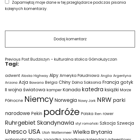
Zapamiętaj moje dane w tej przeglądarce podczas pisania
kolejnych komentarzy.
Previous Post
Budziszyn – kulturalna stolica Górnołużyczan
Tagi:
Alpy
adwent
Ameryka Południowa
Alaska Highway
Anglia
Argentyna
Azja
Francja
gotyk
Chiny
Belgia
Bawaria
Dolna Saksonia
Arizona
katedra
II wojna światowa
Kanada
książki
kamper
Morze
Niemcy
NRW
parki
Norwegia
Północne
Nowy Jork
podróże
narodowe
Pekin
Polska
rower
Ren
Ruhrgebiet
Skandynawia
Szkocja
Szwecja
styl romański
USA
Unesco
Wielka Brytania
Utah
Wattenmeer
wohnmobil
Włochy
zagadka
zagadkowy kalendarz adwentowy