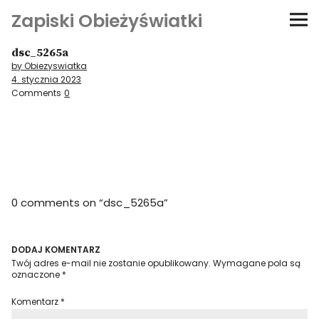
Zapiski Obieżyświatki
dsc_5265a
Podróże
by Obiezyswiatka
4. stycznia 2023
Kultura i sztuka
Comments
0
Kątem oka
O-fiszki
0 comments on “
dsc_5265a
”
Niezwyczajne ściany
Dom na kółkach
DODAJ KOMENTARZ
Twój adres e-mail nie zostanie opublikowany.
Wymagane pola są
oznaczone
*
Komentarz
*