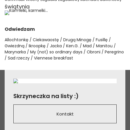
świątynia
Odwiedzam
Allochtonkę
Ciekawaostę
Drugą Minogę
Fusillę
Gwiezdną
Ikroopkę
Jacka
Ken.G.
Mad
Manitou
Marynarka
My (not) so ordinary days
Obroni
Peregrino
Sad rzeczy
Viennese breakfast
Skrzyneczka na listy :)
Kontakt